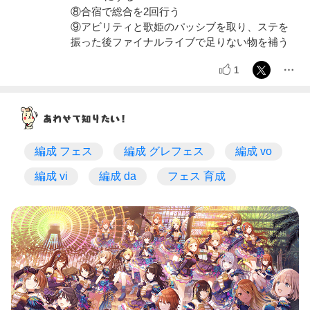
⑧合宿で総合を2回行う
⑨アビリティと歌姫のパッシブを取り、ステを
振った後ファイナルライブで足りない物を補う
1
編成 フェス
編成 グレフェス
編成 vo
編成 vi
編成 da
フェス 育成