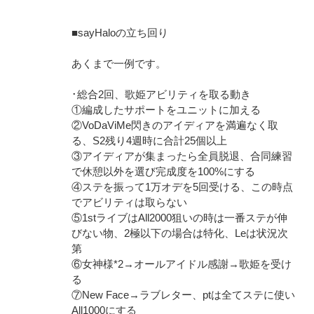
■sayHaloの立ち回り
あくまで一例です。
･総合2回、歌姫アビリティを取る動き
①編成したサポートをユニットに加える
②VoDaViMe閃きのアイディアを満遍なく取
る、S2残り4週時に合計25個以上
③アイディアが集まったら全員脱退、合同練習
で休憩以外を選び完成度を100%にする
④ステを振って1万オデを5回受ける、この時点
でアビリティは取らない
⑤1stライブはAll2000狙いの時は一番ステが伸
びない物、2極以下の場合は特化、Leは状況次
第
⑥女神様*2→オールアイドル感謝→歌姫を受け
る
⑦New Face→ラブレター、ptは全てステに使い
All1000にする