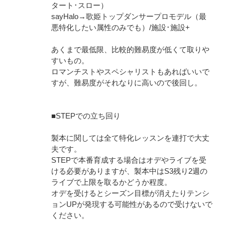
タート･スロー）
sayHalo→歌姫トップダンサープロモデル（最
悪特化したい属性のみでも）/施設･施設+
あくまで最低限、比較的難易度が低くて取りや
すいもの。
ロマンチストやスペシャリストもあればいいで
すが、難易度がそれなりに高いので後回し。
■STEPでの立ち回り
製本に関しては全て特化レッスンを連打で大丈
夫です。
STEPで本番育成する場合はオデやライブを受
ける必要がありますが、製本中はS3残り2週の
ライブで上限を取るかどうか程度。
オデを受けるとシーズン目標が消えたりテンシ
ョンUPが発現する可能性があるので受けないで
ください。