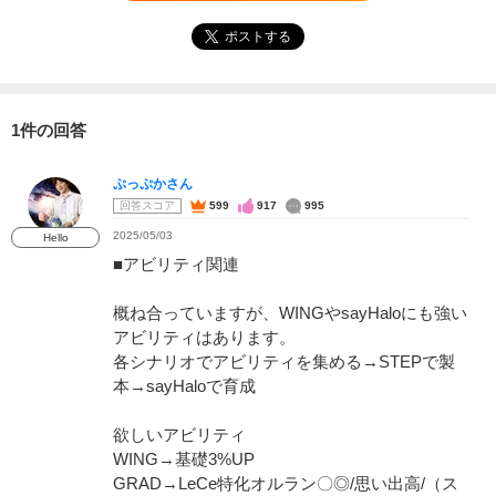
ポストする
1件の回答
ぷっぷかさん
回答スコア
599
917
995
2025/05/03
Hello
■アビリティ関連
概ね合っていますが、WINGやsayHaloにも強い
アビリティはあります。
各シナリオでアビリティを集める→STEPで製
本→sayHaloで育成
欲しいアビリティ
WING→基礎3%UP
GRAD→LeCe特化オルラン〇◎/思い出高/（ス