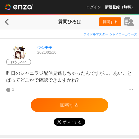
ログイン
新規登録（無料）
質問ひろば
質問する
アイドルマスター シャイニーカラーズ
ウシ王子
2021/02/10
おもしろい
昨日のシャニラジ配信見逃しちゃったんですが…、あいこと
ばってどこかで確認できますかね?
2
回答する
ポストする