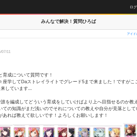
ログ
みんなで解決！
質問ひろば
アイド
/07/11
と育成について質問です！

々座学してDaストレイライトでグレード5まで来ました！ですがこ
しています...

Rで誰を編成してどういう育成をしていけばより上へ目指せるのか教え
いての知識がまだ浅いのでそれについての教えや自分が見落として
があれば教えて欲しいです！よろしくお願いします！