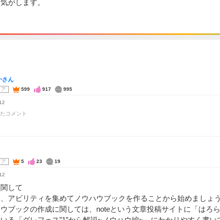
る気がします。
かさん
コア
599
917
995
12
たコメント
コア
5
23
19
12
に関して
は、アビリティを集めてノウハウブックを作ることから始めましょ
ウブックの作成に関しては、noteという文章投稿サイトに「はろ
いる「グレフェス”1”から解説~ノウハウ編~」にわかりやすく書