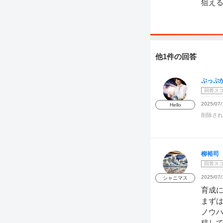
狙え
他1件の回答
ぷっぷ
回答ス
2025/07/
Hello
削除され
柳裕司
回答ス
2025/07/
シャニマス
育成
まず
ノウハ
稿して