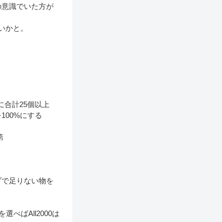
の意識でいた方が
いかと。
に合計25個以上
00%にする
第
ブで足りない物を
べばAll2000は