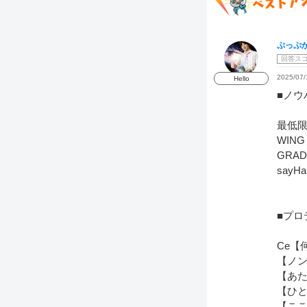
ぷっぷ
回答ス
2025/07/
Hello
■ノウ
最低
WIN
GRA
say
■プロ
Ce【
【ノ
【あ
【ひ
【こ