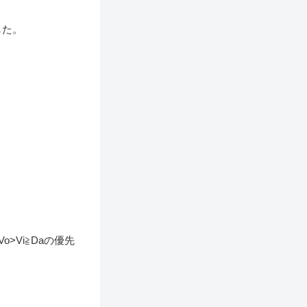
した。
>Vi≧Daの優先