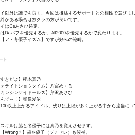
レイ以外は誰でも良く、今回は後述するサポートとの相性で選びま
る絆がある場合は放クラの方が良いです。
イはCeあさひ確定。
はDaバフを優先するか、All2000を優先するかで変わります。
ら【ア・冬優子イズム】ですが好みの範疇。
ート
いすきだよ】櫻木真乃
タァライトショウタイム】八宮めぐる
ウカンシンケイドールズ】芹沢あさひ
選んで～！】和泉愛依
100以上上がるアイドル、残りは上限が多く上がる中から適当に（Vo
ブスキルは脇と冬優子には真乃を覚えさせます。
【Wrong？】黛冬優子（プチセレ）も候補。