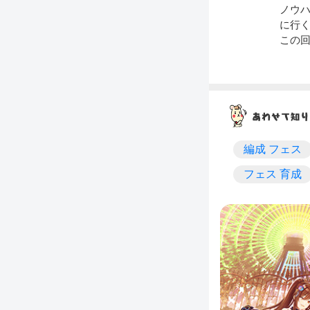
ノウ
に行
この
編成 フェス
フェス 育成