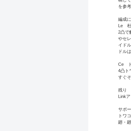
を参
編成
Le 
2凸
やセレ
イド
ドルは
Ce 
4凸ト
すぐ
残り
Lin
サポー
トワコ
廻・