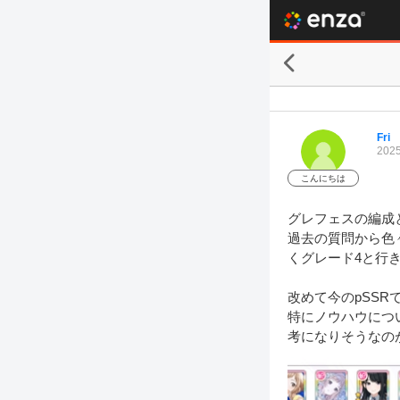
Fri
2025
こんにちは
グレフェスの編成
過去の質問から色
くグレード4と行き来
改めて今のpSS
特にノウハウにつ
考になりそうなの