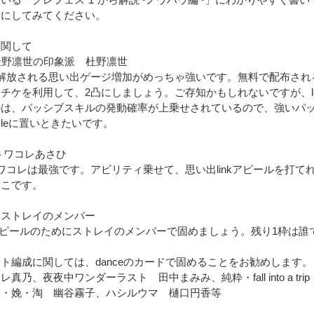
考にしてみてください。
に関して
杜野凛世の印象派 杜野凛世
で解放される思い出ゲージ増加がめっちゃ強いです。無料で配布され
チケを利用して、2凸にしましょう。ご存知かもしれないですが、l
ルは、パッシブスキルの発動確率が上乗せされているので、強いパ
leに置いときたいです。
トワコレあさひ
ワコレは最強です。アビリティ乗せて、思い出linkアピールを打て
そこです。
 ストレイのメンバー
kアピールのためにストレイのメンバーで固めましょう。残り1枠は誰
ト編成に関しては、danceのカードで固めることをお勧めします。
レ真乃、夜夜中ワンダーラスト 田中まみみ、純粋・fall into a tri
廻・娩・淘 幽谷霧子、ハシルウマ 樋口円香等