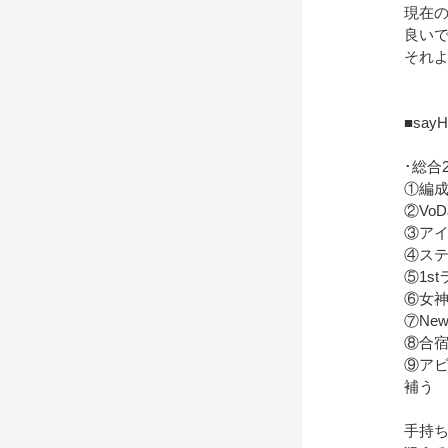
現在
良い
それ
■sa
･総合
①編
②Vo
③アイ
④ステ
⑤1s
⑥女神
⑦Ne
⑧合宿
⑨ア
補う
手持ち