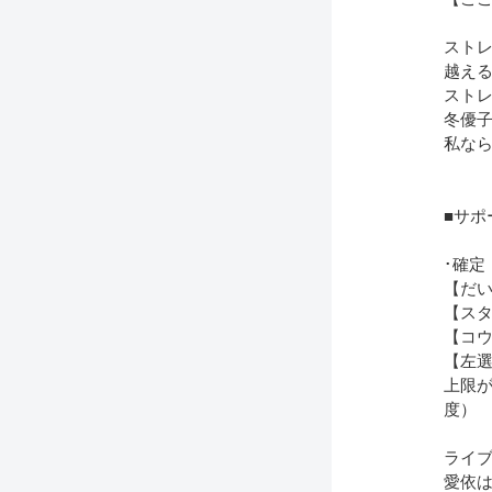
スト
越え
ストレ
冬優子
私な
■サポ
･確定
【だ
【ス
【コ
【左
上限が
度）
ライ
愛依は