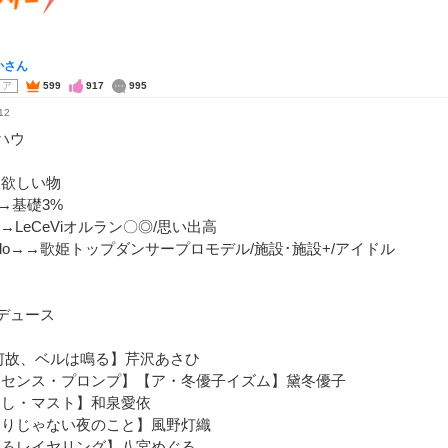
かさん
コア
599
917
995
12
ハウ
限欲しい物
G→基礎3%
D→LeCeViオルラン〇◎/思い出高
Halo→→歌姫トップダンサープロモデル/施設･施設+/アイドル
デュース
何故、ベルは鳴る】芹沢あさひ
ンセンス・プロンプ】【ア・冬優子イズム】黛冬優子
たし・マスト】和泉愛依
とりじゃない夜のこと】風野灯織
ころレイヤリング】八宮めぐる