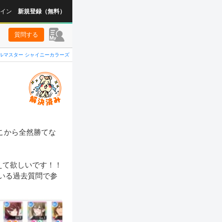
イン
新規登録（無料）
質問する
ルマスター シャイニーカラーズ
こから全然勝てな
て欲しいです！！ 
いる過去質問で参