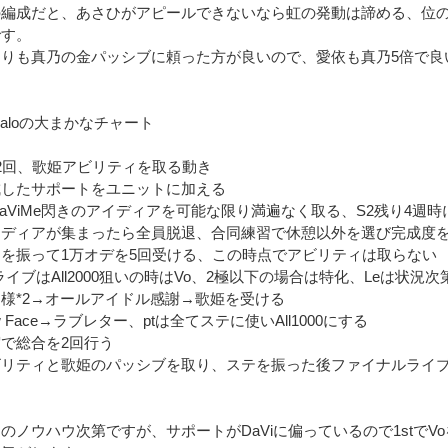
の編成だと、あさひがアピールできないなら虹の発動は諦める、位
です。
よりも真乃の金パッシブに頼った方が良いので、愛依も真乃5倍で良
yHaloの大まかなチャート
2回、歌姫アビリティを取る動き
成したサポートをユニットに加える
DaViMe閃きのアイディアを可能な限り満遍なく取る、S2残り4週時
ディアが集まったら全員脱退、合同練習で休憩以外を選び完成度を1
を振って1万オデを5回受ける、この時点でアビリティは取らない
tライブはAll2000狙いの時はVo、2極以下の場合は特化、Leは状況次
様*2→オールアイドル感謝→歌姫を受ける
w Face→ラブレター、ptは全てステに使いAll1000にする
で総合を2回行う
ビリティと歌姫のパッシブを取り、ステを振った後ファイナルライ
のノウハウ次第ですが、サポートがDaViに偏っているので1stでVoを選