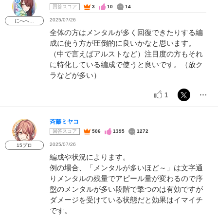
回答スコア
3
10
14
2025/07/26
にへへ…
全体の方はメンタルが多く回復できたりする編
成に使う方が圧倒的に良いかなと思います。
（中で言えばアルストなど）注目度の方もそれ
に特化している編成で使うと良いです。（放ク
ラなどが多い）
1
斉藤ミヤコ
回答スコア
506
1395
1272
2025/07/26
15プロ
編成や状況によります。
例の場合、「メンタルが多いほど～」は文字通
りメンタルの残量でアピール量が変わるので序
盤のメンタルが多い段階で撃つのは有効ですが
ダメージを受けている状態だと効果はイマイチ
です。