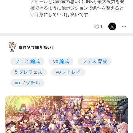
アピールとCenterの思い出LINKが最大火力を発
揮できるように他ポジションで条件を整えると
いう形にしていけば良いです。
1
フェス 編成
vo 編成
フェス 育成
5 グレフェス
vo ストレイ
vo ノクチル