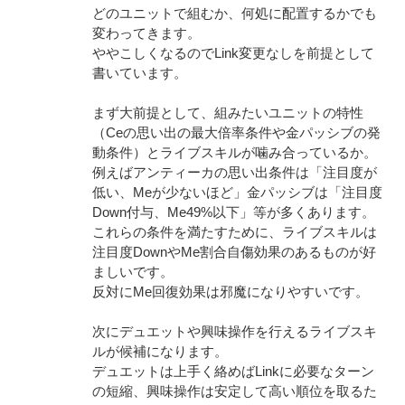
どのユニットで組むか、何処に配置するかでも
変わってきます。
ややこしくなるのでLink変更なしを前提として
書いています。
まず大前提として、組みたいユニットの特性
（Ceの思い出の最大倍率条件や金パッシブの発
動条件）とライブスキルが噛み合っているか。
例えばアンティーカの思い出条件は「注目度が
低い、Meが少ないほど」金パッシブは「注目度
Down付与、Me49%以下」等が多くあります。
これらの条件を満たすために、ライブスキルは
注目度DownやMe割合自傷効果のあるものが好
ましいです。
反対にMe回復効果は邪魔になりやすいです。
次にデュエットや興味操作を行えるライブスキ
ルが候補になります。
デュエットは上手く絡めばLinkに必要なターン
の短縮、興味操作は安定して高い順位を取るた