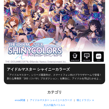
アイドルマスター シャイニーカラーズ
「アイドルマスター」シリーズ最新作が、スマートフォン向けブラウザゲームで登場！
新たな事務所「283（ツバサ）プロダクション」を舞台に、アイドルを羽ばたかせよ
う！ ■新たな舞台、新たなアイドル■ シャイニーカラーズの舞台は、新たな事務所
「283（ツバサ）プロダクション」！ 新人プロデューサーとなって新世代アイドルを育
成し、トップアイドルに導こう！ ■本格アイドルプロデュース！■ プロデューサーとし
カテゴリ
て、レッスンやお仕事、オーディションなどの行動を選択！限られた期間の中でアイド
ルとしての能力を磨き、ファン数を増やそう！ 担当アイドルが夢の祭典「W.I.N.G.」に
enza関連
アイドルマスター シャイニーカラーズ
猫とドラゴン ⚔
出場できるかは、プロデューサーの腕次第！ ■アイドルと信頼関係を深めよう！■ アイ
ドルと信頼関係を築くのもプロデューサーの大切なお仕事！朝の挨拶からライブ直前ま
大人の協力バトル⚔
で、コミュを通じてアイドルを支えよう！ 見事コミュニケーションに成功するとアイ