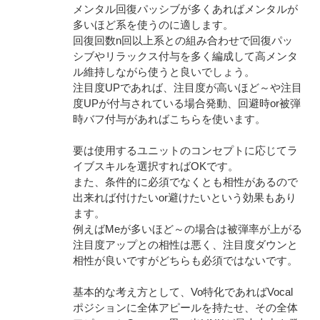
メンタル回復パッシブが多くあればメンタルが
多いほど系を使うのに適します。
回復回数n回以上系との組み合わせで回復パッ
シブやリラックス付与を多く編成して高メンタ
ル維持しながら使うと良いでしょう。
注目度UPであれば、注目度が高いほど～や注目
度UPが付与されている場合発動、回避時or被弾
時バフ付与があればこちらを使います。
要は使用するユニットのコンセプトに応じてラ
イブスキルを選択すればOKです。
また、条件的に必須でなくとも相性があるので
出来れば付けたいor避けたいという効果もあり
ます。
例えばMeが多いほど～の場合は被弾率が上がる
注目度アップとの相性は悪く、注目度ダウンと
相性が良いですがどちらも必須ではないです。
基本的な考え方として、Vo特化であればVocal
ポジションに全体アピールを持たせ、その全体