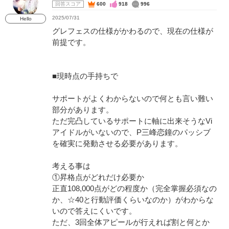
回答スコア
600
918
996
2025/07/31
Hello
グレフェスの仕様がかわるので、現在の仕様が
前提です。
■現時点の手持ちで
サポートがよくわからないので何とも言い難い
部分があります。
ただ完凸しているサポートに軸に出来そうなVi
アイドルがいないので、P三峰恋鐘のパッシブ
を確実に発動させる必要があります。
考える事は
①昇格点がどれだけ必要か
正直108,000点がどの程度か（完全掌握必須なの
か、☆40と行動評価くらいなのか）がわからな
いので答えにくいです。
ただ、3回全体アピールが行えれば割と何とか