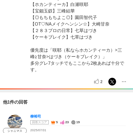
【ホカンティーカ】白瀬咲耶
【宝鈿玉釵】三峰結華
【◎もちもちよこ◎】園田智代子
【OT♡NAメイクヘンシン☆】大崎甘奈
【２８３プロの日常】七草はづき
【ケーキブレイク】七草はづき
優先度は「咲耶（私ならホカンティーカ）>三
峰≧甘奈>はづき（ケーキブレイク）」
多分グレ7タッチでもここから2枚あれば十分で
す。
2
他1件の回答
柳裕司
回答スコア
5
23
19
2025/07/31
シャニマス