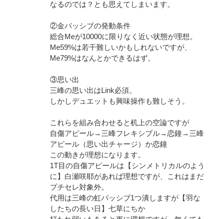
なるのでは？とも思えてしまいます。
②金パッシブの発動条件
総合Meが10000に限りなく近い状態が理想。
Me59%は若干難しいかもしれないですが、
Me79%はなんとかできるはず。
③思い出
三峰の思い出はLink必須。
しかしデュエットも興味操作も難しそう。
これらを組み合わせると机上の空論ですが
自傷アピール→三峰フレキシブル→恋鐘→三峰
アピール（思い出チャージ）か恋鐘
この動きが理想になります。
1T目の自傷アピールは【シンメトリカルのよう
に】白瀬咲耶があれば理想ですが、これはまだ
プチセレ対象外。
代用は三峰の虹パッシブ1つ潰しますが【羽な
したちの長い日】七草にちか