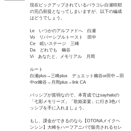
現在ピックアップされているパラコレ白瀬咲耶
の完凸前提となってしまいますが、以下の編成
はどうでしょう。
Le いつかのアルファドへ 白瀬
Vo リバーシブルトースト 田中
Ce 眩いステージ 三峰
Da どれでも 幽谷
Vi あなたと、メモリアル 月岡
ルート
白瀬plus→三峰plus デュエット幽谷or田中→田
中or幽谷→月岡plus→link CA
パッシブが貧弱なので、本育成ではsayhaloの
「七彩メモリーズ」「歌姫楽宴」に行き3色パ
ッシブを手に入れましょう。
もし、課金ができるのなら【OTONAメイクヘ
ンシン】大崎をハーフアニバで販売されるセレ