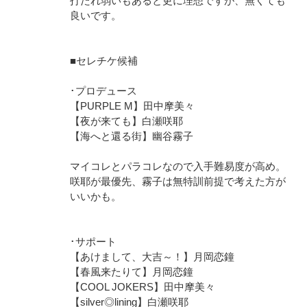
打たれ弱いもあると更に理想ですが、無くても
良いです。
■セレチケ候補
･プロデュース
【PURPLE M】田中摩美々
【夜が来ても】白瀬咲耶
【海へと還る街】幽谷霧子
マイコレとパラコレなので入手難易度が高め。
咲耶が最優先、霧子は無特訓前提で考えた方が
いいかも。
･サポート
【あけまして、大吉～！】月岡恋鐘
【春風来たりて】月岡恋鐘
【COOL JOKERS】田中摩美々
【silver◎lining】白瀬咲耶