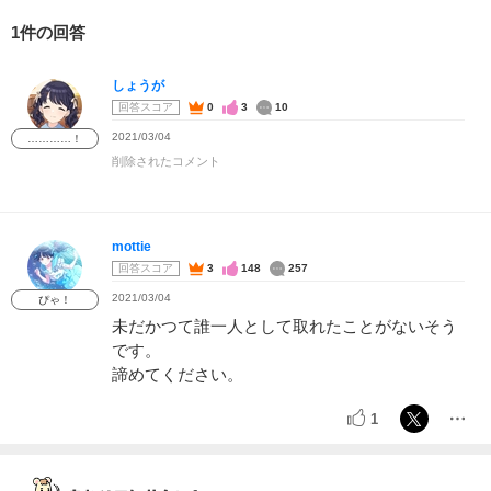
1件の回答
しょうが
回答スコア
0
3
10
2021/03/04
…………！
削除されたコメント
mottie
回答スコア
3
148
257
2021/03/04
ぴゃ！
未だかつて誰一人として取れたことがないそう
です。
諦めてください。
1