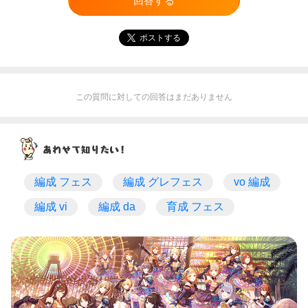
回答する
ポストする
この質問に対しての回答はまだありません
編成 フェス
編成 グレフェス
vo 編成
編成 vi
編成 da
育成 フェス