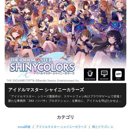
アイドルマスター シャイニーカラーズ
「アイドルマスター」シリーズ最新作が、スマートフォン向けブラウザゲームで登場！
新たな事務所「283（ツバサ）プロダクション」を舞台に、アイドルを羽ばたかせよ
う！ ■新たな舞台、新たなアイドル■ シャイニーカラーズの舞台は、新たな事務所
「283（ツバサ）プロダクション」！ 新人プロデューサーとなって新世代アイドルを育
成し、トップアイドルに導こう！ ■本格アイドルプロデュース！■ プロデューサーとし
カテゴリ
て、レッスンやお仕事、オーディションなどの行動を選択！限られた期間の中でアイド
ルとしての能力を磨き、ファン数を増やそう！ 担当アイドルが夢の祭典「W.I.N.G.」に
enza関連
アイドルマスター シャイニーカラーズ
猫とドラゴン ⚔
出場できるかは、プロデューサーの腕次第！ ■アイドルと信頼関係を深めよう！■ アイ