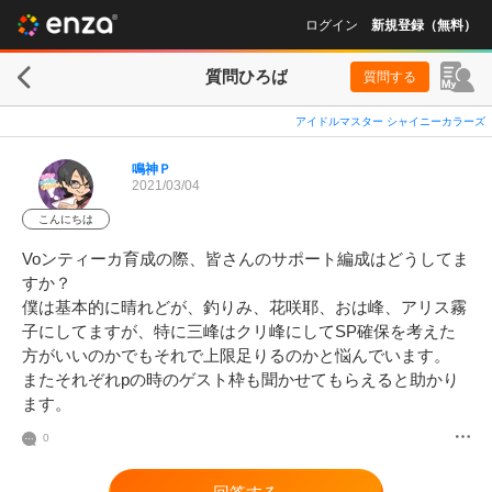
ログイン
新規登録（無料）
質問ひろば
質問する
アイドルマスター シャイニーカラーズ
鳴神Ｐ
2021/03/04
こんにちは
Voンティーカ育成の際、皆さんのサポート編成はどうしてま
すか？

僕は基本的に晴れどが、釣りみ、花咲耶、おは峰、アリス霧
子にしてますが、特に三峰はクリ峰にしてSP確保を考えた
方がいいのかでもそれで上限足りるのかと悩んでいます。

またそれぞれpの時のゲスト枠も聞かせてもらえると助かり
ます。
0