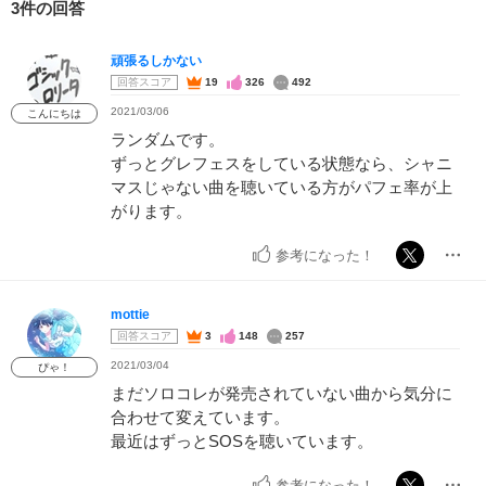
3件の回答
頑張るしかない
回答スコア
19
326
492
2021/03/06
こんにちは
ランダムです。
ずっとグレフェスをしている状態なら、シャニ
マスじゃない曲を聴いている方がパフェ率が上
がります。
参考になった！
mottie
回答スコア
3
148
257
2021/03/04
ぴゃ！
まだソロコレが発売されていない曲から気分に
合わせて変えています。
最近はずっとSOSを聴いています。
参考になった！