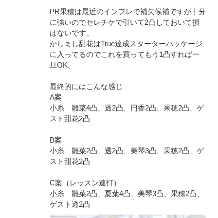
PR果穂は最近のインフレで補欠候補ですが十分
に強いのでセレチケで引いて2凸しておいて損
はないです。
かしまし甜花はTrue達成スターターパッケージ
に入ってるのでこれを買ってもう1凸すれば一
旦OK。
最終的にはこんな感じ
A案
小糸 雛菜4凸、透2凸、円香2凸、果穂2凸、ゲ
スト甜花2凸
B案
小糸 雛菜2凸、透2凸、美琴3凸、果穂2凸、ゲ
スト甜花2凸
C案（レッスン連打）
小糸 雛菜2凸、夏葉4凸、美琴3凸、果穂2凸、
ゲスト透2凸