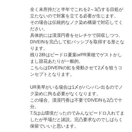
全く未所持だと半年でこれを2～3凸する目処が
立たないので対案を立てる必要が生じます。
その場合は伝統的なノク染め構築で対応してく
ださい。
具体的には漠漠円香をセレチケで回収しつつ、
DIVEINを完凸して虹パッシブを取得する形とな
ります。
残り2枠はビードロ夏葉orPR果穂でゲストかし
まし甜花あたりが一般的。
こちらはDIVEINの虹を発動させて2〆を狙うコ
ンセプトとなります。
UR美琴がいる場合は1〆がバンバン出るのでノ
ク染めに拘る必要がなくなります。
この場合、漠漠円香は不要でDIVEINも2凸で十
分。
7.5は山環境だったのでみんなビードロ入れてま
したが平場だと諸説。完凸要求なのでしばらく
保留でいいと思います。