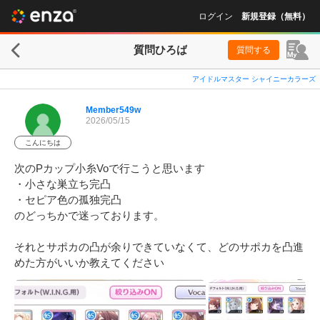
ログイン
新規登録（無料）
質問ひろば
質問する
アイドルマスター シャイニーカラーズ
Member549w
2026/05/15
こんにちは
次のPカップ小糸Voで行こうと思います

・小さな巣立ち完凸

・セピア色の孤独完凸

のどっちかで迷っております。

それとサポカの凸が余りできていなくて、どのサポカを凸進
めた方がいいか教えてください