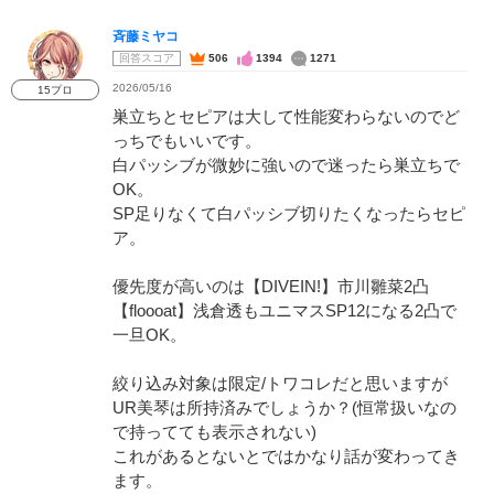
斉藤ミヤコ
回答スコア
506
1394
1271
2026/05/16
15プロ
巣立ちとセピアは大して性能変わらないのでど
っちでもいいです。
白パッシブが微妙に強いので迷ったら巣立ちで
OK。
SP足りなくて白パッシブ切りたくなったらセピ
ア。
優先度が高いのは【DIVEIN!】市川雛菜2凸
【floooat】浅倉透もユニマスSP12になる2凸で
一旦OK。
絞り込み対象は限定/トワコレだと思いますが
UR美琴は所持済みでしょうか？(恒常扱いなの
で持ってても表示されない)
これがあるとないとではかなり話が変わってき
ます。