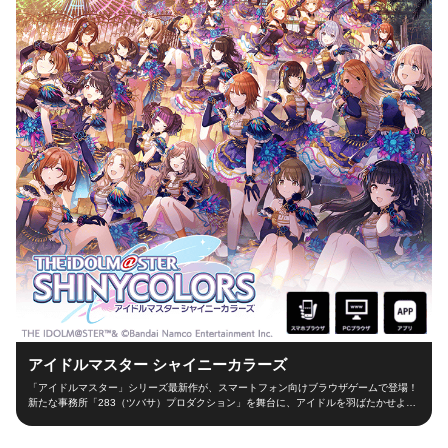
アイドルマスター シャイニーカラーズ
「アイドルマスター」シリーズ最新作が、スマートフォン向けブラウザゲームで登場！
新たな事務所「283（ツバサ）プロダクション」を舞台に、アイドルを羽ばたかせよ
う！ ■新たな舞台、新たなアイドル■ シャイニーカラーズの舞台は、新たな事務所
「283（ツバサ）プロダクション」！ 新人プロデューサーとなって新世代アイドルを育
成し、トップアイドルに導こう！ ■本格アイドルプロデュース！■ プロデューサーとし