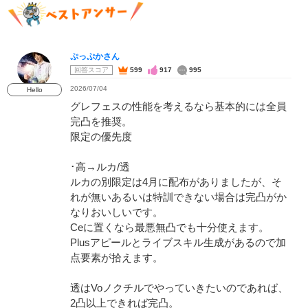
ぷっぷかさん
回答スコア
599
917
995
2026/07/04
Hello
グレフェスの性能を考えるなら基本的には全員
完凸を推奨。
限定の優先度
･高→ルカ/透
ルカの別限定は4月に配布がありましたが、そ
れが無いあるいは特訓できない場合は完凸がか
なりおいしいです。
Ceに置くなら最悪無凸でも十分使えます。
Plusアピールとライブスキル生成があるので加
点要素が拾えます。
透はVoノクチルでやっていきたいのであれば、
2凸以上できれば完凸。