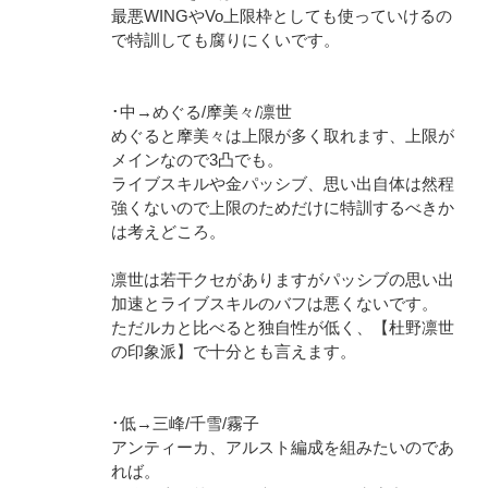
最悪WINGやVo上限枠としても使っていけるの
で特訓しても腐りにくいです。
･中→めぐる/摩美々/凛世
めぐると摩美々は上限が多く取れます、上限が
メインなので3凸でも。
ライブスキルや金パッシブ、思い出自体は然程
強くないので上限のためだけに特訓するべきか
は考えどころ。
凛世は若干クセがありますがパッシブの思い出
加速とライブスキルのバフは悪くないです。
ただルカと比べると独自性が低く、【杜野凛世
の印象派】で十分とも言えます。
･低→三峰/千雪/霧子
アンティーカ、アルスト編成を組みたいのであ
れば。