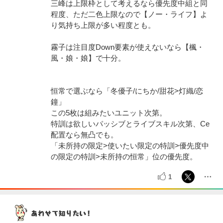
三峰は上限枠として考えるなら優先度中組と同
程度、ただ二色上限なので【ノー・ライフ】よ
り気持ち上限が多い程度とも。
霧子は注目度Down要素が使えないなら【楓・
風・娘・娘】で十分。
恒常で選ぶなら「冬優子/にちか/甜花>灯織/恋
鐘」
この5枚は組みたいユニット次第。
特訓は欲しいパッシブとライブスキル次第、Ce
配置なら無凸でも。
「未所持の限定>使いたい限定の特訓>優先度中
の限定の特訓>未所持の恒常」位の優先度。
1