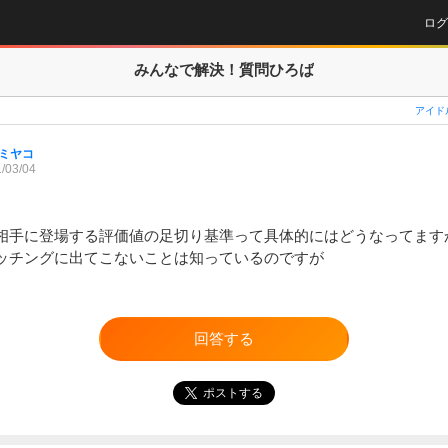
ログ
みんなで解決！
質問ひろば
アイド
ミヤコ
/03/04
相手に登場する評価値の足切り基準って具体的にはどうなってますか
ッチングに出てこないことは知っているのですが
回答する
ポストする