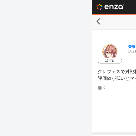
斉藤
2021
15プロ
グレフェスで対戦
評価値が低いとマ
0