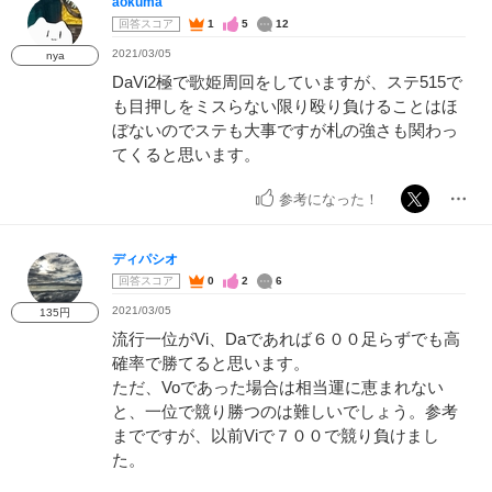
aokuma
回答スコア
1
5
12
2021/03/05
nya
DaVi2極で歌姫周回をしていますが、ステ515で
も目押しをミスらない限り殴り負けることはほ
ぼないのでステも大事ですが札の強さも関わっ
てくると思います。
参考になった！
ディパシオ
回答スコア
0
2
6
2021/03/05
135円
流行一位がVi、Daであれば６００足らずでも高
確率で勝てると思います。
ただ、Voであった場合は相当運に恵まれない
と、一位で競り勝つのは難しいでしょう。参考
までですが、以前Viで７００で競り負けまし
た。