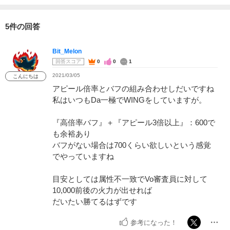
5件の回答
Bit_Melon
回答スコア
0
0
1
2021/03/05
こんにちは
アピール倍率とバフの組み合わせしだいですね
私はいつもDa一極でWINGをしていますが。
『高倍率バフ』＋『アピール3倍以上』：600で
も余裕あり
バフがない場合は700くらい欲しいという感覚
でやっていますね
目安としては属性不一致でVo審査員に対して
10,000前後の火力が出せれば
だいたい勝てるはずです
参考になった！