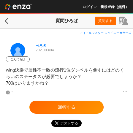
ログイン
新規登録（無料）
質問ひろば
質問する
アイドルマスター シャイニーカラーズ
ぺろ犬
2021/03/04
こんにちは
wing決勝で属性不一致の流行1位ダンベルを倒すにはどのく
らいのステータスが必要でしょうか？

700はいりますかね？
5
回答する
ポストする