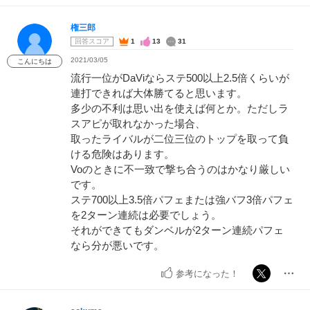
権三郎
回答スコア
1
13
31
2021/03/05
こんにちは
流行一位がDaViならステ500以上2.5倍くらいが
連打できれば大体勝てると思います。
多少の不利は思い出を使えば何とか。ただしラ
スアピが取れなかった場合、
取ったライバルが二位三位のトップを取って負
ける危険はあります。
Voのときに不一致で撃ち合うのはかなり厳しい
です。
ステ700以上3.5倍パフェまたは強バフ3倍パフェ
を2ターン連続は必要でしょう。
それができてもダンベルが2ターン連続パフェ
なら分が悪いです。
参考になった！