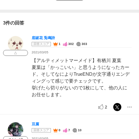
3件の回答
底破花 兎鳴詩
回答スコア
1
302
303
2021/03/05
△
【アルティメットマーメイド】有栖川 夏葉
夏葉は「かっこいい」と思うようになったカー
ド。そしてなによりTrueENDが文字通りエンデ
ィングって感じで要チェックです。
挙げたら切りがないので1枚にして、他の人に
お任せします。
2
豆腐
回答スコア
0
7
10
2021/03/05