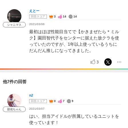
えとー
回答スコア
3
14
14
2021/03/06
シャニマス
最初はほぼ性能目当てで【かきまぜたら＊ミル
ク】園田智代子をセンターに据えた放クラを使
っていたのですが、1年以上使っているうちに
だんだん推しになってきました。
3
他7件の回答
n2
回答スコア
0
7
9
2021/03/07
甜花ちゃん
はい、担当アイドルが所属しているユニットを
使っています！