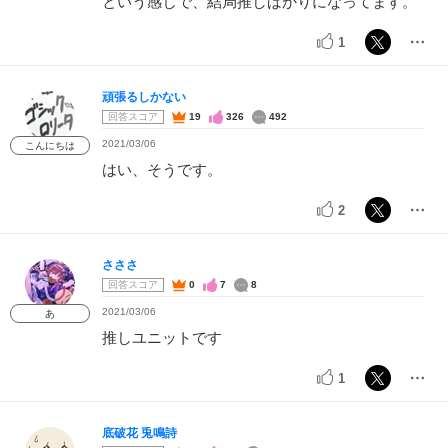
という感じで、結局推しばかりになってます。
1
頑張るしかない
回答スコア
19
326
492
2021/03/06
こんにちは
はい、そうです。
2
さささ
回答スコア
0
7
8
2021/03/06
あ
推しユニットです
1
底破花 兎鳴詩