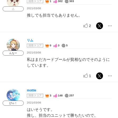
回答スコア
1
302
303
2021/03/06
△
推しでも担当でもありません。
2
リム
回答スコア
0
3
5
2021/03/06
んなー
私はまだカードプールが貧相なのでそのように
しています。
1
mottie
回答スコア
3
148
257
2021/03/06
ぴゃ！
はいそうです。
推し、担当のユニットで勝ちたいので。