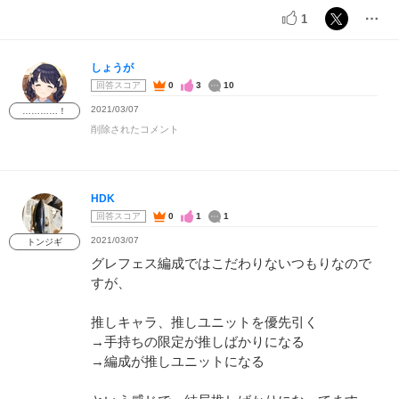
1
しょうが
回答スコア
0
3
10
2021/03/07
…………！
削除されたコメント
HDK
回答スコア
0
1
1
2021/03/07
トンジギ
グレフェス編成ではこだわりないつもりなので
すが、
推しキャラ、推しユニットを優先引く
→手持ちの限定が推しばかりになる
→編成が推しユニットになる