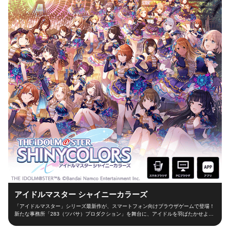
アイドルマスター シャイニーカラーズ
「アイドルマスター」シリーズ最新作が、スマートフォン向けブラウザゲームで登場！
新たな事務所「283（ツバサ）プロダクション」を舞台に、アイドルを羽ばたかせよ
う！ ■新たな舞台、新たなアイドル■ シャイニーカラーズの舞台は、新たな事務所
「283（ツバサ）プロダクション」！ 新人プロデューサーとなって新世代アイドルを育