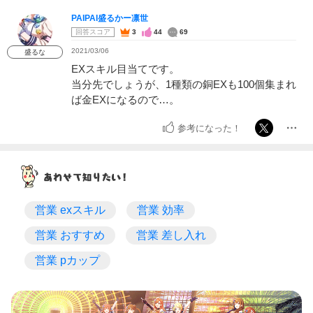
PAIPAI盛るかー凛世
回答スコア
3
44
69
2021/03/06
盛るな
EXスキル目当てです。
当分先でしょうが、1種類の銅EXも100個集まれ
ば金EXになるので…。
参考になった！
営業 exスキル
営業 効率
営業 おすすめ
営業 差し入れ
営業 pカップ