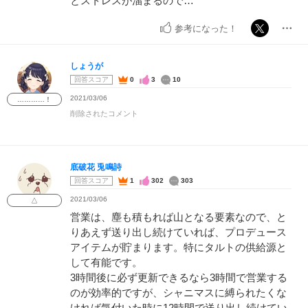
とストレスが溜まるので…
参考になった！
しょうが
回答スコア
0
3
10
2021/03/06
…………！
削除されたコメント
底破花 兎鳴詩
回答スコア
1
302
303
2021/03/06
△
営業は、塵も積もれば山となる要素なので、と
りあえず送り出し続けていれば、プロデュース
アイテムが貯まります。特にタルトの供給源と
して有能です。
3時間後に必ず更新できるなら3時間で営業する
のが効率的ですが、シャニマスに縛られたくな
ければ気付いた時に12時間で送り出し続けてい