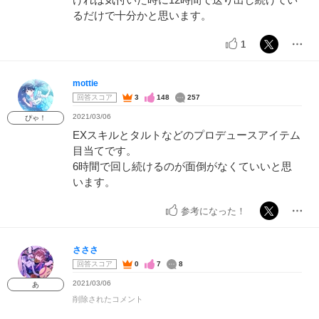
るだけで十分かと思います。
1
mottie
回答スコア
3
148
257
2021/03/06
ぴゃ！
EXスキルとタルトなどのプロデュースアイテム
目当てです。
6時間で回し続けるのが面倒がなくていいと思
います。
参考になった！
さささ
回答スコア
0
7
8
2021/03/06
あ
削除されたコメント