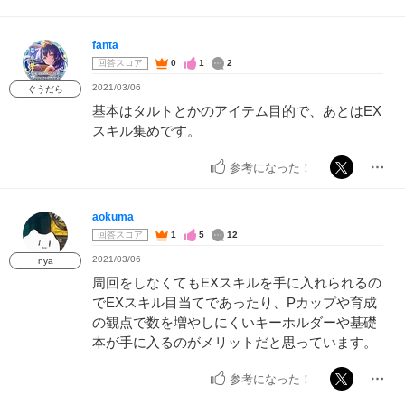
fanta
回答スコア
0
1
2
2021/03/06
ぐうだら
基本はタルトとかのアイテム目的で、あとはEX
スキル集めです。
参考になった！
aokuma
回答スコア
1
5
12
2021/03/06
nya
周回をしなくてもEXスキルを手に入れられるの
でEXスキル目当てであったり、Pカップや育成
の観点で数を増やしにくいキーホルダーや基礎
本が手に入るのがメリットだと思っています。
参考になった！