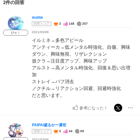
2件の回答
mottie
回答スコア
3
148
257
2021/03/06
ぴゃ！
イルミネ→多色アピール
アンティーカ→低メンタル時強化、自傷、興味
ダウン、興味無視、リザレクション
放クラ→注目度アップ、興味アップ
アルスト→高メンタル時強化、回復＆思い出増
加
ストレイ→バフ消去
ノクチル→リアクション回避、回避時強化
だと思います。
参考になった！
PAIPAI盛るかー凛世
回答スコア
3
44
69
2021/03/06