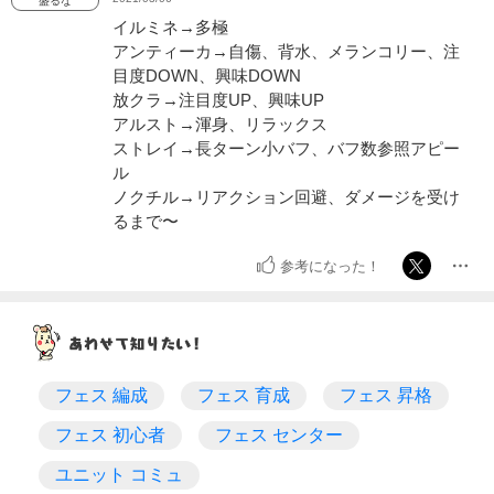
盛るな
イルミネ→多極
アンティーカ→自傷、背水、メランコリー、注
目度DOWN、興味DOWN
放クラ→注目度UP、興味UP
アルスト→渾身、リラックス
ストレイ→長ターン小バフ、バフ数参照アピー
ル
ノクチル→リアクション回避、ダメージを受け
るまで〜
参考になった！
フェス 編成
フェス 育成
フェス 昇格
フェス 初心者
フェス センター
ユニット コミュ