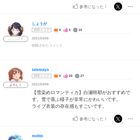
参考になった！
しょうが
回答スコア
0
3
10
2021/03/06
…………！
削除されたコメント
tatemayo
回答スコア
0
20
27
2021/03/06
よろしく
【雪染めロマンティカ】白瀬咲耶がおすすめで
す。雪で喜ぶ様子が非常にかわいいです。
ライブ衣装の存在感もすごいです。
参考になった！
mottie