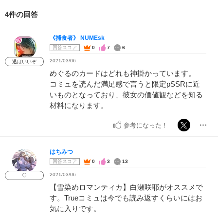
4件の回答
《捕食者》 NUMEsk
回答スコア
0
7
6
2021/03/06
透はいいぞ
めぐるのカードはどれも神掛かっています。
コミュを読んだ満足感で言うと限定pSSRに近
いものとなっており、彼女の価値観などを知る
材料になります。
参考になった！
はちみつ
回答スコア
0
3
13
2021/03/06
♡
【雪染めロマンティカ】白瀬咲耶がオススメで
す。Trueコミュは今でも読み返すくらいにはお
気に入りです。