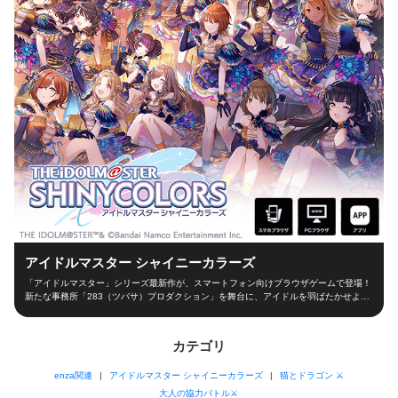
アイドルマスター シャイニーカラーズ
「アイドルマスター」シリーズ最新作が、スマートフォン向けブラウザゲームで登場！
新たな事務所「283（ツバサ）プロダクション」を舞台に、アイドルを羽ばたかせよ
う！ ■新たな舞台、新たなアイドル■ シャイニーカラーズの舞台は、新たな事務所
「283（ツバサ）プロダクション」！ 新人プロデューサーとなって新世代アイドルを育
成し、トップアイドルに導こう！ ■本格アイドルプロデュース！■ プロデューサーとし
カテゴリ
て、レッスンやお仕事、オーディションなどの行動を選択！限られた期間の中でアイド
ルとしての能力を磨き、ファン数を増やそう！ 担当アイドルが夢の祭典「W.I.N.G.」に
enza関連
アイドルマスター シャイニーカラーズ
猫とドラゴン ⚔
出場できるかは、プロデューサーの腕次第！ ■アイドルと信頼関係を深めよう！■ アイ
ドルと信頼関係を築くのもプロデューサーの大切なお仕事！朝の挨拶からライブ直前ま
大人の協力バトル⚔