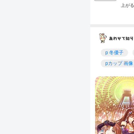
上が
p 冬優子
pカップ 画像