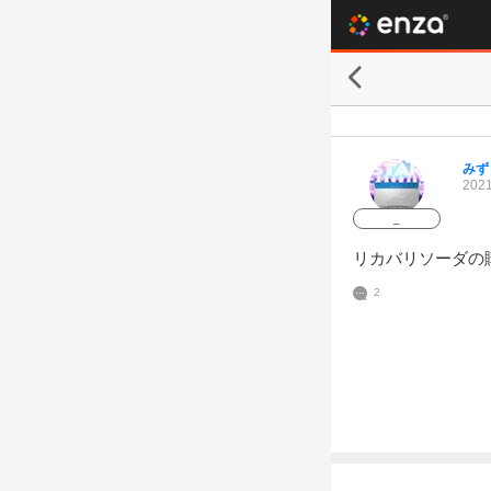
みず
2021
_
リカバリソーダの
2