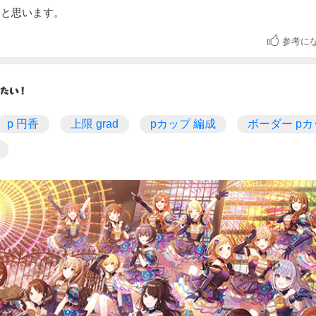
ると思います。
参考に
p 円香
上限 grad
pカップ 編成
ボーダー p