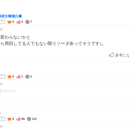
器彼女幽遊白書
コア
0
2
7
07
り変わらないかと
から周回してる人でもない限りソーダ余ってそうですし
参考に
コア
0
1
2
07
たコメント
う
コア
2
66
112
07