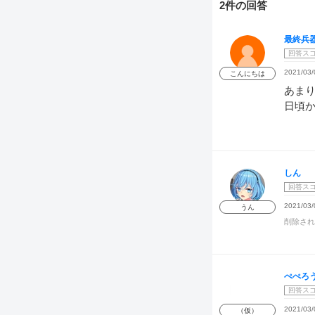
2件の回答
最終兵
回答ス
2021/03/
こんにちは
あま
日頃
しん
回答ス
2021/03/
うん
削除され
ぺぺろ
回答ス
2021/03/
（仮）