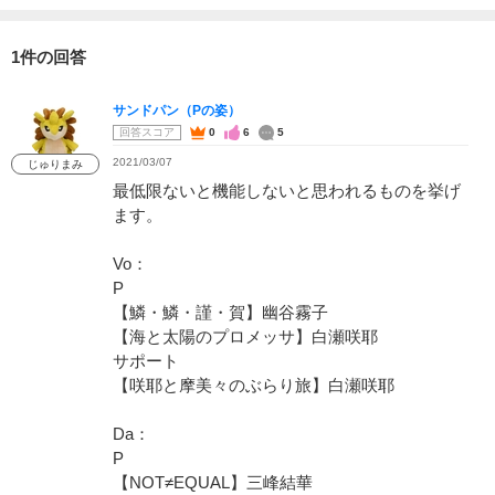
1件の回答
サンドパン（Pの姿）
回答スコア
0
6
5
2021/03/07
じゅりまみ
最低限ないと機能しないと思われるものを挙げ
ます。
Vo：
P
【鱗・鱗・謹・賀】幽谷霧子
【海と太陽のプロメッサ】白瀬咲耶
サポート
【咲耶と摩美々のぶらり旅】白瀬咲耶
Da：
P
【NOT≠EQUAL】三峰結華