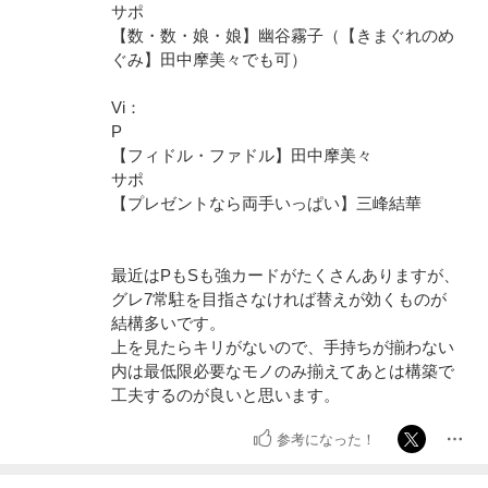
サポ
【数・数・娘・娘】幽谷霧子（【きまぐれのめ
ぐみ】田中摩美々でも可）
Vi：
P
【フィドル・ファドル】田中摩美々
サポ
【プレゼントなら両手いっぱい】三峰結華
最近はPもSも強カードがたくさんありますが、
グレ7常駐を目指さなければ替えが効くものが
結構多いです。
上を見たらキリがないので、手持ちが揃わない
内は最低限必要なモノのみ揃えてあとは構築で
工夫するのが良いと思います。
参考になった！