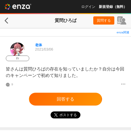
ログイン
新規登録（無料）
質問ひろば
質問する
enza関連
老体
2021/03/06
ﾇﾝ
皆さんは質問ひろばの存在を知っていましたか？自分は今回
のキャンペーンで初めて知りました。
9
回答する
ポストする