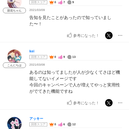
回答スコア
0
7
9
2021/03/09
甜花ちゃん
告知を見たことがあったので知っていまし
た〜！
参考になった！
kei
回答スコア
0
9
13
2021/03/08
こんにちは
あるのは知ってましたが人が少なくてさほど機
能してないイメージです
今回のキャンペーンで人が増えてやっと実用性
がでてきた機能ですね
参考になった！
アッキー
回答スコア
0
6
12