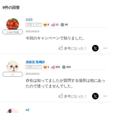
9件の回答
1123
回答スコア
0
13
30
2021/03/14
こんにちは
今回のキャンペーンで知りました。
参考になった！
底破花 兎鳴詩
回答スコア
1
302
303
2021/03/14
△
存在は知ってましたが質問する場所は他にあっ
たので使ってませんでした。
参考になった！
n2