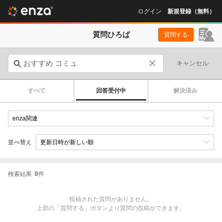
ログイン
新規登録（無料）
質問ひろば
質問する
キャンセル
すべて
回答受付中
解決済み
並べ替え
検索結果
0
件
投稿された質問がありません。
上部の「質問する」ボタンより質問の投稿ができます。