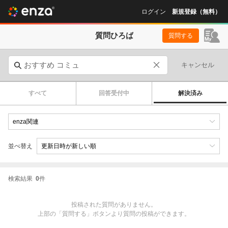
ログイン
新規登録（無料）
質問ひろば
質問する
キャンセル
すべて
回答受付中
解決済み
並べ替え
検索結果
0
件
投稿された質問がありません。
上部の「質問する」ボタンより質問の投稿ができます。