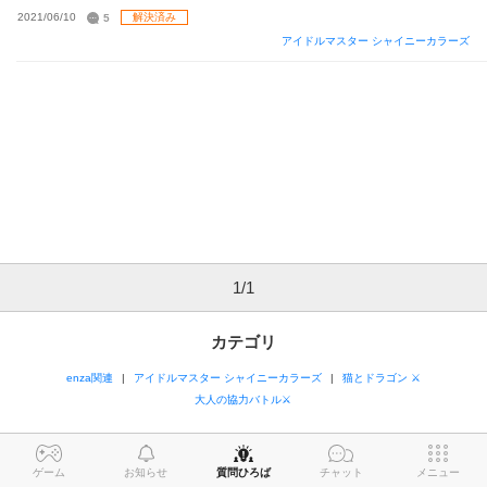
ブラウザ版ではそういった機能がないように見えます。 アプ
2021/06/10
5
解決済み
リ版の方にはこういった機能があるんでしょうか？
アイドルマスター シャイニーカラーズ
1
/
1
カテゴリ
enza関連
アイドルマスター シャイニーカラーズ
猫とドラゴン ⚔
大人の協力バトル⚔
ゲーム
お知らせ
質問ひろば
チャット
メニュー