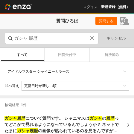
ログイン
新規登録（無料）
質問ひろば
質問する
キャンセル
すべて
回答受付中
解決済み
並べ替え
検索結果
1
件
ガシャ履歴
について質問です。 シャニマスは
ガシャ
の
履歴
っ
てどこかで見れるようになっているんでしょうか？ ネットで
たまに
ガシャ履歴
の画像が貼られているのを見るんですが、