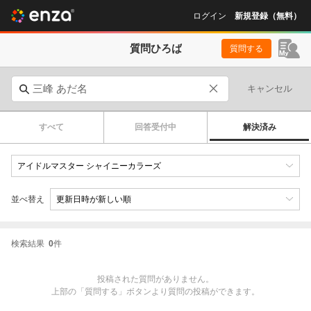
ログイン
新規登録（無料）
質問ひろば
質問する
キャンセル
すべて
回答受付中
解決済み
並べ替え
検索結果
0
件
投稿された質問がありません。
上部の「質問する」ボタンより質問の投稿ができます。