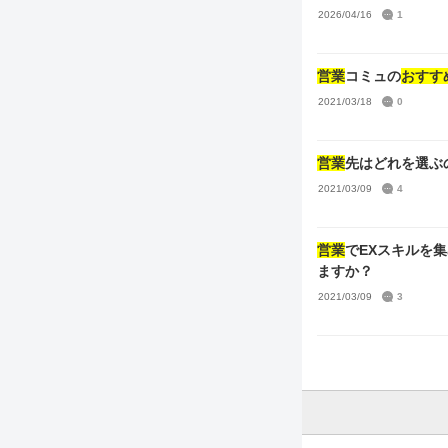
コレ、トワコレ、キ
2026/04/16
1
ついて ふわーっとし
無知すぎるので、分からない点を簡潔に書い
べきアイテムはありま
営業
コミュの
おすす
↑基本12時間で大丈
2021/03/18
0
営業
先はどれを選ぶ
2021/03/09
4
営業
でEXスキルを
ますか？
2021/03/09
3