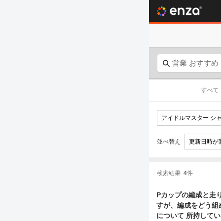
すべて
並べ替え
検索結果
4
件
Pカップの編成と走り方について質問です。 8周
すが、編成をどう組め
について 所持してい