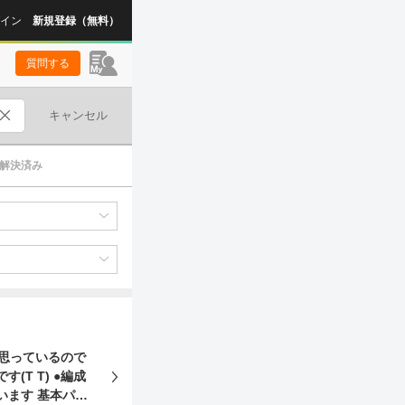
イン
新規登録（無料）
質問する
キャンセル
解決済み
) ●編成
います 基本パラ