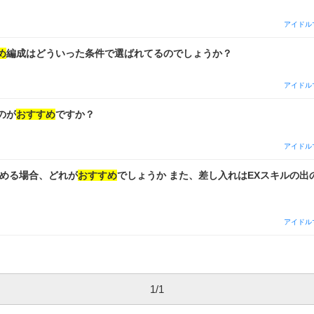
ャスコレ以外完凸できます
おすすめ
の編成があれば教えていただきたいです ●走
てるので間違っている部分があればご指摘ください(>人<;) WINGの立
アイドル
ています ［事前準備］ ・25時間前にオートWING25回 ↑使う
すか？ ・15時間前に
営業
×3設定 ［開催中］ ・2、3日目オートスキ
め
編成はどういった条件で選ばれてるのでしょうか？
夫でしょうか？ ~WING周回~ ・基本的な立ち回り方、コツなど ・入れ
ム ・パネル（いつ、どれを開けるか） 多くて申し訳ありません よろしくお願いいたします
アイドル
のが
おすすめ
ですか？
アイドル
集める場合、どれが
おすすめ
でしょうか また、差し入れはEXスキルの出
アイドル
1
/
1