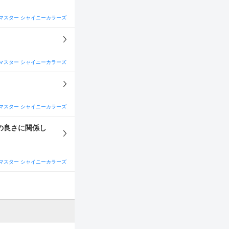
り方に
ち回りについては
マスター シャイニーカラーズ
ップ5回 ・
営業
るべきEx、アイテ
マスター シャイニーカラーズ
マスター シャイニーカラーズ
の良さに関係し
マスター シャイニーカラーズ