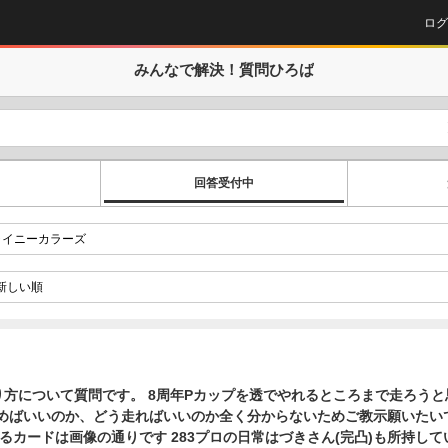
ログ
みんなで解決！
質問ひろば
回答受付中
年Pカップを透でやれるところまで走ろうと思っているので
ばいいのか、どう走ればいいのか全く分からないためご教示願いたいです(T T
るカードは画像の通りです 283プロの日常はづきさん(完凸)も所持して