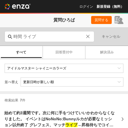
ログイン
新規登録（無料）
質問ひろば
質問する
キャンセル
すべて
回答受付中
解決済み
並べ替え
検索結果
7
件
始めて約3週間です。次に何に手をつけていいかわからなくな
りました。 イベントはNoNoNo:Bunnyルカが必要なミッシ
ョン以外終了 グレフェス、マッチ
ライブ
→昇格待ちでコイン