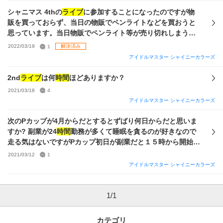
め、追加で用意できる枚数は分かりません
いメリットです。 所持編成は以下の通りで、 WINGの攻略に
シャニマス 4thの
ライブ
に参加することになったのですが物
関しては歌姫の夏葉が異常に強いぐらいの知識しか無く半分
販を買っておらず、当日の物販でペンライトなどを買おうと
エンジョイ勢です この様な状態で周回しようとしても手札事
思っています。当日物販でペンライト等が売り切れしまうこ
故だったり、 バフが発動しない時は問答無用で敗北していま
とはありますか。また、早い
時間
から並ばないと売り切れて
2022/03/19
1
解決済み
す。 難易度上昇によるドロ数、ドロ率アップはどの程度なの
しまうこともあるのでしょうか。売り切れてしまうことがあ
アイドルマスター シャイニーカラーズ
かもはっきりせず、 EXスキルに朝コミュを仕込む余裕が無か
る場合過去のシャニマスの
ライブ
のペンライトを用意しよう
ったり、ステの維持的にも思い出5を狙う事自体が不可能で
と思っています。初現地で不安なので質問してみました。
2nd
ライブ
は何
時間
ほどありますか？
す。 思い出5のドロ率アップは検証でも証明されており難易
2021/03/18
4
度上昇分のメリットを打ち消すのではないでしょうか。 ま
アイドルマスター シャイニーカラーズ
た、周回1回に掛かる
時間
が劇的に伸び、思考停止周回もでき
なければ
ライブ
オートも無理です。 上記が齎す相乗効果でモ
次のPカップが4月からだとするとずばり何日からだと思いま
チベも落ち周回の効率は落ちます。 そして今週は箱イベとド
すか? 副業が24
時間
勤務が多くて睡眠を貪るのが好きなので
ロ数アップの同時開催です。 この二つは期間開催ものなので
走る気はないですがPカップ初日が副業だと１５時から開始だ
周回数が減るという事は、 期間あたりで考える必要があり恩
としてもいつも朝の１０時ぐらいに帰宅するので19
時間
くら
恵を得られる回数も減ります つまりスタミナ30あたりのリタ
2021/03/12
1
いスタートが遅れます。ふて寝という建前で爆睡したくなる
ーンも最大化しないという事になり、 結局唯一のメリットす
アイドルマスター シャイニーカラーズ
ので来月
ライブ
にあわせて有給をとることでPカップ初日に休
ら打ち消される気がしてきます。 自分の中では結論が出てる
みを持っていく調整をしようかと考えています。もちろん大
のですがシャニの攻略界隈と言うもの自体が非常に少なく、
事な有給をPカップ全体に使うなんて正気の沙汰じゃない愚か
1
/
1
誤ったままの認識があって損をし続けているという可能性が
な行為をするつもりはありません。今も大切な副業の仮眠
時
あるかもしれないので質問させていただきました。 理想編成
間
を削ってこの質問を書いているほど私はまともな思考回路
前提、理想論、虹ドロ率が2倍だったとしたら～等でもいいの
カテゴリ