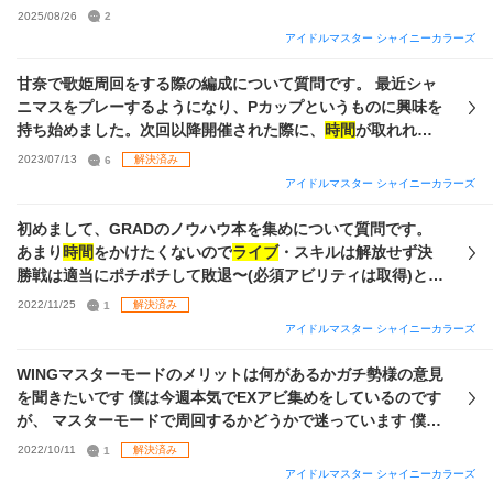
集めと施設上げ中 True回収→ スタミナ消費でtrueを回収して
2025/08/26
2
いたら読む
時間
が長すぎて睡眠
時間
をゼロにする必要が出て
アイドルマスター シャイニーカラーズ
くるためきびしい だいたいどのカードもWINGなら無理やり
Vo特化でゴリ押しできてしまううえ、必須らしい基礎能力
甘奈で歌姫周回をする際の編成について質問です。 最近シャ
3%UP(WING)はLv.5を掘って剥がしまで終えてしまった ここ
ニマスをプレーするようになり、Pカップというものに興味を
から何を目標にしながらプロデュースを進めればいいでしょ
持ち始めました。次回以降開催された際に、
時間
が取れれば
うか？もうひたすらデスクを埋める作業になるのでしょう
金称号獲得を目指したいと思っています。 現在この編成(画像
2023/07/13
6
解決済み
か？ 今は本を作るためにスロスタ、スタダ、アピールアップ
1枚目)の使用を検討しています。 S1~S2の途中までMe300を
アイドルマスター シャイニーカラーズ
思い出高、同上思い出低を体力ゼロで無理やり周回していま
目安にラジオ、残りでトーク(SP230)とDa・Viレッスンに行
す。 それ以前にそもそもこれやれ！ということがあれば教え
き、S2最終日に1万オデを受けています。ここでパネル1~7を
初めまして、GRADのノウハウ本を集めについて質問です。
て欲しいです。シャニマスの要素が多すぎて何か見逃してそ
開け、以後振り返りはしていません。S3S4はレッスンを受け
あまり
時間
をかけたくないので
ライブ
・スキルは解放せず決
うなのも不安です。 一応サポートの現状を貼っておきます、
続けています。 質問① ゲストに貼るEXスキルはサポイベ発
勝戦は適当にポチポチして敗退〜(必須アビリティは取得)とい
歌姫周回、オールラウンダーやロマンチストみたいな難しい
生率で良いのでしょうか。 質問②Meはどの程度伸ばせば良い
う流れで周回しているのですが、この方法だとノウハウ本に
2022/11/25
1
解決済み
アビリティの周回は私の実力ではできませんでした。もし可
のでしょうか。(調べたところ歌姫3回被弾2段階パフェの下限
悪影響あるでしょうか？ 他:予選敗退してもいいのか、レベル
アイドルマスター シャイニーカラーズ
能性があるならそちらもやりたいと思っています。 自分だっ
が414とありましたが、オデマスMe無しで狙えるか不明で
5が出やすくなる方法はあるか よろしくお願いします(*ᴗ͈ˬᴗ͈)"
たらこれを進める！とか、これはやってんの？とかを教えて
す。) 質問③これ以外で組むことができる編成はありますか。
WINGマスターモードのメリットは何があるかガチ勢様の意見
欲しいです。
使用する甘奈Pカードや属性(1極2極)、立ち回りは問いませ
を聞きたいです 僕は今週本気でEXアビ集めをしているのです
ん。 よろしくお願いします。 〜補足〜 Pレベル85、マッチ
ラ
が、 マスターモードで周回するかどうかで迷っています 僕が
イブ
で強化できるVoDaVi収録スタジオは全てLv.MAX プチセ
マスターモードについて色々考えましたが唯一のメリット
2022/10/11
1
解決済み
レチケ3枚所持(現在開催されているイベント分は回収済み) 限
が、 スタミナ30あたりのリターンの最大化の一点のみしかあ
定セレチケ無し、SSRはづきさんP1枚S0枚所持 ↑金欠のた
アイドルマスター シャイニーカラーズ
りませんでした とは言えソーダの価値が高騰してる今中々良