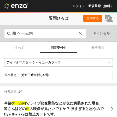
ログイン
新規登録（無料）
質問ひろば
質問する
キャンセル
すべて
回答受付中
解決済み
並べ替え
検索結果
1
件
今後
ゲーム内
でライブ映像機能などが仮に実装された場合、
皆さんはどの
曲
の映像が見たいですか？ 強すぎると思うので
Dye the skyは禁止カードです。