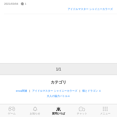
チェックし忘れてるだけでしょうか？ もし最近実装された
カ
2021/03/04
1
ード
でその手のものがあれば教えていただきたいです
アイドルマスター シャイニーカラーズ
1
/
1
カテゴリ
enza関連
アイドルマスター シャイニーカラーズ
猫とドラゴン ⚔
大人の協力バトル⚔
ゲーム
お知らせ
質問ひろば
チャット
メニュー