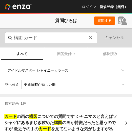
ログイン
新規登録（無料）
質問ひろば
質問する
キャンセル
すべて
回答受付中
解決済み
並べ替え
検索結果
1
件
カード
の画の
構図
についての質問です シャニマスと言えばソ
シャゲにあるまじき攻めた
構図
の画が特徴だったと思うので
すが 最近その手の
カード
を見てないような気がしますが私が