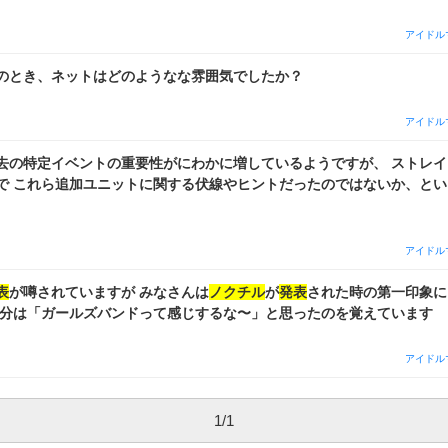
アイドル
のとき、ネットはどのようなな雰囲気でしたか？
アイドル
去の特定イベントの重要性がにわかに増しているようですが、 ストレ
で これら追加ユニットに関する伏線やヒントだったのではないか、と
アイドル
表
が噂されていますが みなさんは
ノクチル
が
発表
された時の第一印象に
自分は「ガールズバンドって感じするな〜」と思ったのを覚えています
アイドル
1
/
1