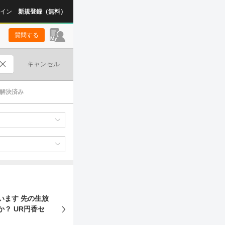
イン
新規登録（無料）
質問する
キャンセル
解決済み
います 先の生放
円香セ