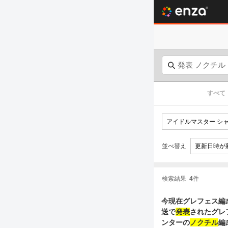
すべて
並べ替え
検索結果
4
件
今現在グレフェス編
送で
発表
されたグレフ
ンターの
ノクチル
編