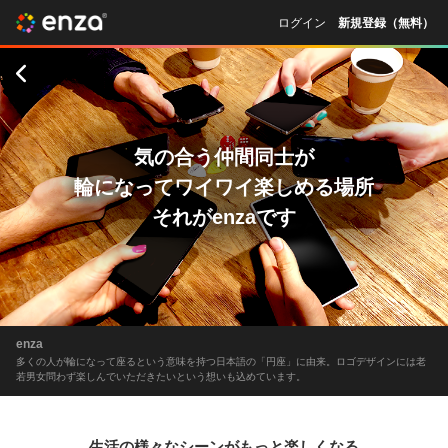
ログイン
新規登録（無料）
気の合う仲間同士が
輪になってワイワイ楽しめる場所
それが
enza
です
enza
多くの人が輪になって座るという意味を持つ日本語の「円座」に由来。ロゴデザインには老
若男女問わず楽しんでいただきたいという想いも込めています。
生活の様々なシーンがもっと楽しくなる