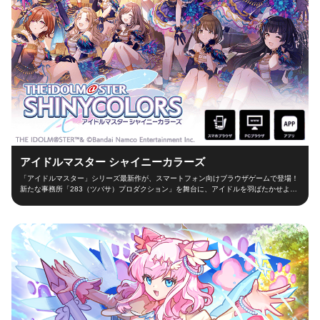
アイドルマスター シャイニーカラーズ
「アイドルマスター」シリーズ最新作が、スマートフォン向けブラウザゲームで登場！
新たな事務所「283（ツバサ）プロダクション」を舞台に、アイドルを羽ばたかせよ
う！ ■新たな舞台、新たなアイドル■ シャイニーカラーズの舞台は、新たな事務所
「283（ツバサ）プロダクション」！ 新人プロデューサーとなって新世代アイドルを育
成し、トップアイドルに導こう！ ■本格アイドルプロデュース！■ プロデューサーとし
て、レッスンやお仕事、オーディションなどの行動を選択！限られた期間の中でアイド
ルとしての能力を磨き、ファン数を増やそう！ 担当アイドルが夢の祭典「W.I.N.G.」に
出場できるかは、プロデューサーの腕次第！ ■アイドルと信頼関係を深めよう！■ アイ
ドルと信頼関係を築くのもプロデューサーの大切なお仕事！朝の挨拶からライブ直前ま
で、コミュを通じてアイドルを支えよう！ 見事コミュニケーションに成功するとアイ
ドルのテンションが上がり、プロデューサーとの「思い出」が深くなっていきます！ ■
育てたアイドルで、ライブ対戦！■ プロデュースしたアイドルでオリジナルのユニット
を組み、他のライバルプロデューサーとライブ対戦！プロデュースの手腕を競い合い、
目指せ、アイドルマスター！ ■enzaだから、手軽に遊べる■ 長時間のインストール不