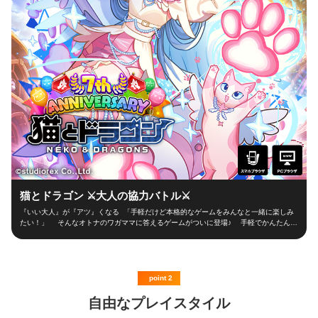
要で、いつでもどこでも手軽に遊べる！ 新時代のプロデュース体験がここに実現！
【その他お問い合わせ】 <a target="_blank"
href="https://bnfaq.channel.or.jp/contact/faq_list/1921">https://bnfaq.channel.or.jp/c
ontact/faq_list/1921</a> THE IDOLM@STER™& ©Bandai Namco Entertainment
Inc.
猫とドラゴン ⚔大人の協力バトル⚔
『いい大人』が『アツ』くなる 「手軽だけど本格的なゲームをみんなと一緒に楽しみ
たい！」 そんなオトナのワガママに答えるゲームがついに登場♪ 手軽でかんたん、
でも本格的な協力ギルドバトルゲーム！ 【ブラウザだからできる新体験】 ダウンロ
ード時間がもったいない！起動して即遊んじゃおう！ いつでもどこでも好きな時に
好きなだけ遊べちゃいます！ ブラウザだからこそできる、ストレスフリーな体験が
ここに！！ 【普段はのんびりスライム討伐】 無限に現れるスライムをのんびり討
伐！ なぞるだけでプチプチ倒してレベルアップ♪ 【ちょこっと冒険、ドラゴン探
point 2
索】 探索に行くとドラゴンとバトル！ ドラゴンに力を認められれば卵を託させる
ので 愛情をいっぱい注ぎながら撫でて強力ドラゴンをゲットしよう☆ 【ギルドの仲
自由なプレイスタイル
間とわいわい協力バトル】 最大15人vs15人で繰り広げられる激熱のギルドバトル！