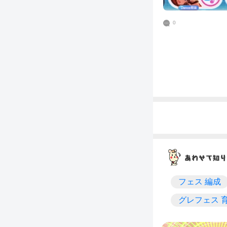
0
フェス 編成
グレフェス 