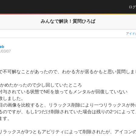
ログ
みんなで解決！
質問ひろば
アイド
eb
/03/07
で不可解なことがあったので、わかる方が居るかもと思い質問しまし
確かめたかったので少し回していたところ

付与されている状態でNEを放ってもメンタルが回復していない

しました。

枚目の画像を比較すると、リラックス削除により一つリラックスが外れ
るのですが、もし1つだけ削除されていた場合は残りの2つによって
す。

リラックスが3つともアビリティによって削除されたが、アイコンの