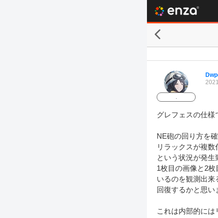
Dwp
2021
.
グレフェスの仕様
NE砲の回り方を
リラックスが複数
という状況が発生致
1枚目の画像と2
いるのを観測出来
回復するかと思いま
これは内部的には