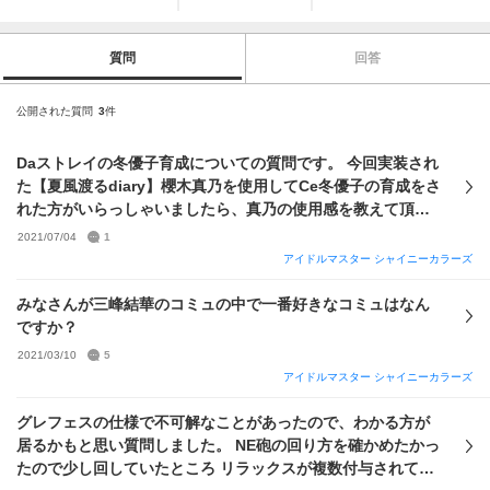
質問
回答
公開された質問
3
件
Daストレイの冬優子育成についての質問です。 今回実装され
た【夏風渡るdiary】櫻木真乃を使用してCe冬優子の育成をさ
れた方がいらっしゃいましたら、真乃の使用感を教えて頂き
たいです。 また、芋 銭湯 畳 空手 花火を使用した育成と比較
2021/07/04
1
して、夏風 海 銭湯 空手 花火だと前者の編成に比べて育成が
アイドルマスター シャイニーカラーズ
しやすいか？ということも教えて頂けたら嬉しいです。
みなさんが三峰結華のコミュの中で一番好きなコミュはなん
ですか？
2021/03/10
5
アイドルマスター シャイニーカラーズ
グレフェスの仕様で不可解なことがあったので、わかる方が
居るかもと思い質問しました。 NE砲の回り方を確かめたかっ
たので少し回していたところ リラックスが複数付与されてい