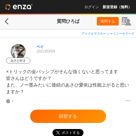
ログイン
新規登録（無料）
質問ひろば
質問する
アイドルマスター シャイニーカラーズ
ベイ
2021/03/09
あさひ好き
×トリックの金パッシブがそんな強くないと思ってます

皆さんはどうですか？

また、ノー墨みたいに後続のあさひ愛依は性能上がると思い
ますか？
2
回答する
ポストする