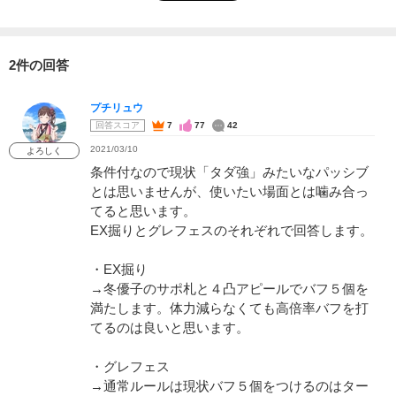
2件の回答
プチリュウ
回答スコア
7
77
42
2021/03/10
よろしく
条件付なので現状「タダ強」みたいなパッシブ
とは思いませんが、使いたい場面とは噛み合っ
てると思います。
EX掘りとグレフェスのそれぞれで回答します。
・EX掘り
→冬優子のサポ札と４凸アピールでバフ５個を
満たします。体力減らなくても高倍率バフを打
てるのは良いと思います。
・グレフェス
→通常ルールは現状バフ５個をつけるのはター