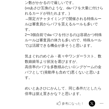
ン数がかかるので厳しいです。
(voあさひ互換のような、daバフを大量に付けら
れるカードが待たれます。)
→限定ガチャタイミングで開催される特殊ルー
ルは審査員からバフを貰えるルールも多いで
す。
2〜3個自前でdaバフを付けるのは容易かつ特殊
ルールは審査員の体力も多いので、特殊ルール
では活躍できる機会が多そうと思います。
気まぐれのめぐみ・夜々中ワンダーラスト、数
数娘娘等より状況を選びますが、
高倍率のバフを多数積みたいロングゲームの金
バフとして(発動率も含めて)悪くないと思いま
す。
めいとあさひにかんして、同じ条件だとしたら
倍率は据え置きかな？と思います。
参考になった！