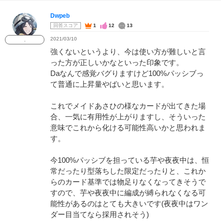
Dwpeb
回答スコア
1
12
13
2021/03/10
.
強くないというより、今は使い方が難しいと言
った方が正しいかなといった印象です。
Daなんで感覚バグりますけど100%パッシブっ
て普通に上昇量やばいと思います。
これでメイドあさひの様なカードが出てきた場
合、一気に有用性が上がりますし、そういった
意味でこれから化ける可能性高いかと思われま
す。
今100%パッシブを担っている芋や夜夜中は、恒
常だったり型落ちした限定だったりと、これか
らのカード基準では物足りなくなってきそうで
すので、芋や夜夜中に編成が縛られなくなる可
能性があるのはとても大きいです(夜夜中はワン
ダー目当てなら採用されそう)