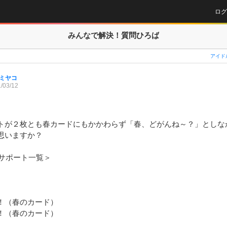
ログ
みんなで解決！
質問ひろば
アイド
ミヤコ
/03/12
トが２枚とも春カードにもかかわらず「春、どがんね～？」としな
いますか？

のサポート一覧＞

！（春のカード）

！（春のカード）