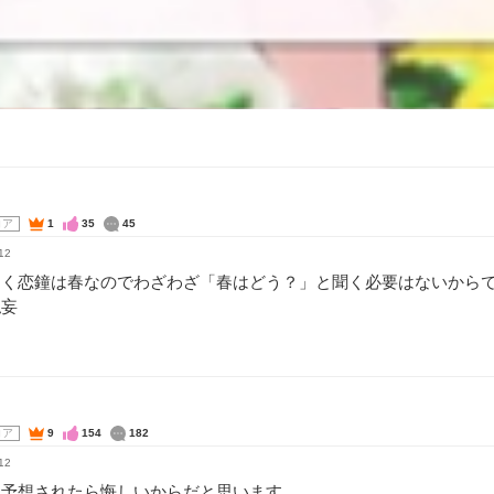
コア
1
35
45
12
曰く恋鐘は春なのでわざわざ「春はどう？」と聞く必要はないから
私妄
コア
9
154
182
12
に予想されたら悔しいからだと思います