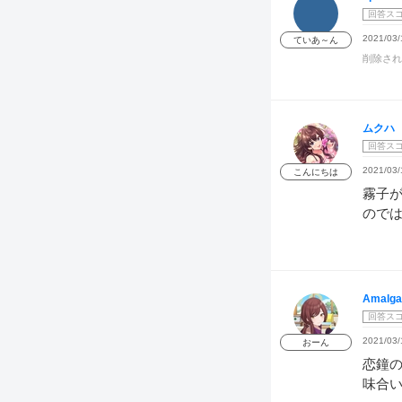
回答ス
2021/03/
ていあ～ん
削除され
ムクハ
回答ス
2021/03/
こんにちは
霧子
ので
Amalga
回答ス
2021/03/
おーん
恋鐘
味合