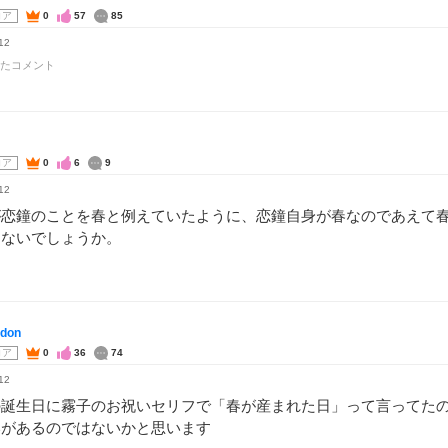
コア
0
57
85
12
たコメント
コア
0
6
9
12
が恋鐘のことを春と例えていたように、恋鐘自身が春なのであえて
はないでしょうか。
don
コア
0
36
74
12
の誕生日に霧子のお祝いセリフで「春が産まれた日」って言ってた
いがあるのではないかと思います