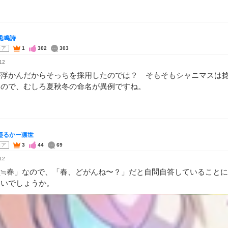
兎鳴詩
コア
1
302
303
12
が浮かんだからそっちを採用したのでは？ そもそもシャニマスは
つので、むしろ夏秋冬の命名が異例ですね。
AI盛るかー凛世
コア
3
44
69
12
鐘≒春」なので、「春、どがんね〜？」だと自問自答していること
ないでしょうか。