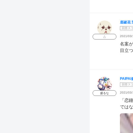
底破花 
回答ス
2021/03/
△
名案
目立
PAIP
回答ス
2021/03/
盛るな
「恋
では