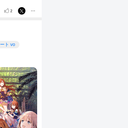
2
ート vo