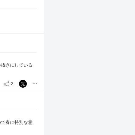
春抜きにしている
2
ので春に特別な意