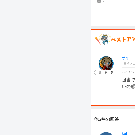
7
サキ
回答ス
2021/03/
凛・あ・冬
担当
いの
他6件の回答
kpl