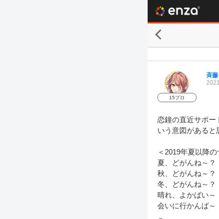
斉藤
2021
15プロ
恋鐘の直近サポー
いう意図があると思
＜2019年夏以降
夏、どがんね～？

秋、どがんね～？

冬、どがんね～？

晴れ、よかばい～
会いに行かんば～