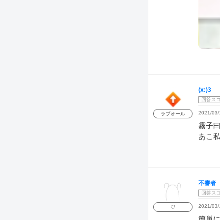
(x:)3
回答ス
2021/03/
ラブオール
霧子
あこ
不審者
回答ス
2021/03/
♡
簡単