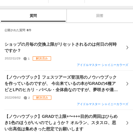
質問
回答
公開された質問
8
件
ショップの月毎の交換上限がリセットされるのは何日の何時
ですか？
2022/11/29
1
解決済み
アイドルマスター シャイニーカラーズ
【ノウハウブック】フェスツアーズ登頂用のノウハウブック
を作っているのですが、 今出来ているの本がGRADの4種ア
ビとLPのヒカリ・バベル・全体曲なのですが、夢咲きや適性
アビも入れた方がいいでしょうか？
2022/09/02
2
解決済み
アイドルマスター シャイニーカラーズ
【ノウハウブック】GRADで上限+〜+++目的の周回はひらめ
き1色のほうがいいのでしょうか？ オルラン、スタスロ、思
い出高低は集めきった想定でお願いします