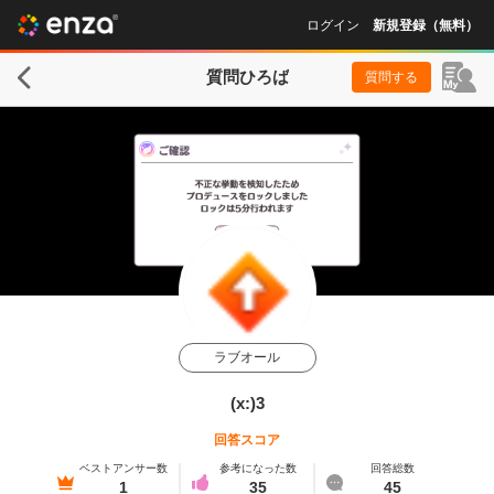
ログイン
新規登録（無料）
質問ひろば
質問する
ラブオール
(x:)3
回答スコア
ベストアンサー数
参考になった数
回答総数
1
35
45