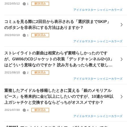
2022/05/12
1
解決済み
アイドルマスター シャイニーカラーズ
コミュを見る際に2回目から表示される「選択肢までSKIP」
のボタンを非表示にする方法はありますか？
2022/02/10
1
解決済み
アイドルマスター シャイニーカラーズ
ストレイライトの新曲は相変わらず素晴らしかったのです
が、GW06のCDジャケットの衣装「デッドチャンネルl2<)3」
はどういう意味なのですか？ 読み方もあったら教えて欲しい
です！
2021/08/10
2
解決済み
アイドルマスター シャイニーカラーズ
重複したアイドルを移籍したときに貰える「銀のメモリアル
ピース」を将来的に金ピ以上にしたいのですが、10連かSR以
上ガシャチケと交換するならどっちがオススメですか？
2021/07/30
4
解決済み
アイドルマスター シャイニーカラーズ