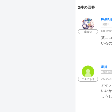
2件の回答
PAIP
回答ス
2021/03/
盛るな
某ニコ
いる
星川
回答ス
2021/03/
こんにちは
アイ
いい
ょう