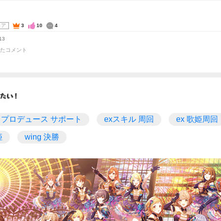
コア
3
10
4
13
たコメント
プロデュース サポート
exスキル 周回
ex 歌姫周回
姫
wing 決勝