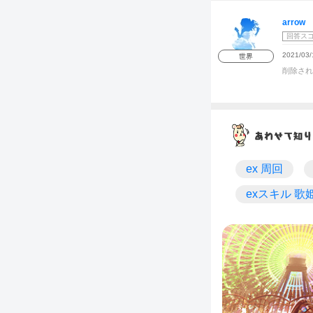
arrow
回答ス
2021/03/
世界
削除され
ex 周回
exスキル 歌