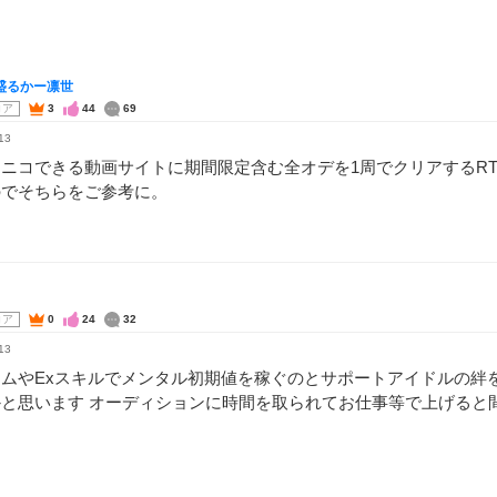
AI盛るかー凛世
コア
3
44
69
13
ニコできる動画サイトに期間限定含む全オデを1周でクリアするRT
のでそちらをご参考に。
コア
0
24
32
13
テムやExスキルでメンタル初期値を稼ぐのとサポートアイドルの絆
かと思います オーディションに時間を取られてお仕事等で上げると
し