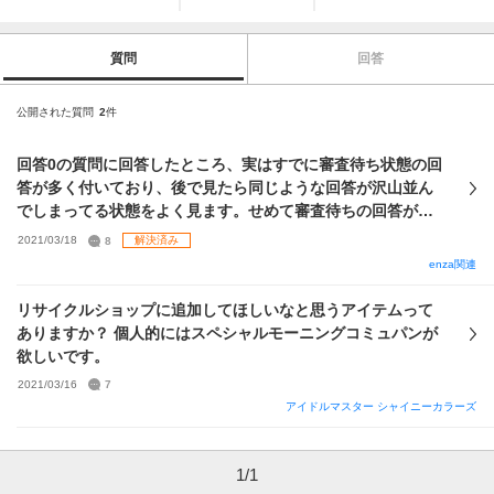
質問
回答
公開された質問
2
件
回答0の質問に回答したところ、実はすでに審査待ち状態の回
答が多く付いており、後で見たら同じような回答が沢山並ん
でしまってる状態をよく見ます。せめて審査待ちの回答が何
件あるか表示してほしいなと思うのですが、皆さんはどう思
2021/03/18
8
解決済み
われますか？
enza関連
リサイクルショップに追加してほしいなと思うアイテムって
ありますか？ 個人的にはスペシャルモーニングコミュパンが
欲しいです。
2021/03/16
7
アイドルマスター シャイニーカラーズ
1
/
1