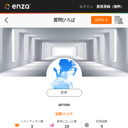
ログイン
新規登録（無料）
質問ひろば
質問する
世界
arrow
回答スコア
ベストアンサー数
参考になった数
回答総数
3
10
4