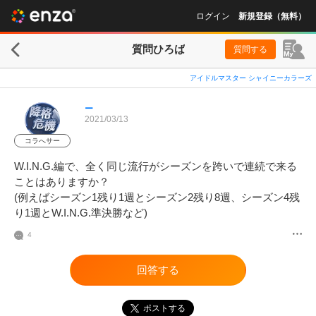
ログイン
新規登録（無料）
質問ひろば
質問する
アイドルマスター シャイニーカラーズ
ー
2021/03/13
コラへサー
W.I.N.G.編で、全く同じ流行がシーズンを跨いで連続で来る
ことはありますか？

(例えばシーズン1残り1週とシーズン2残り8週、シーズン4残
り1週とW.I.N.G.準決勝など)
4
回答する
ポストする