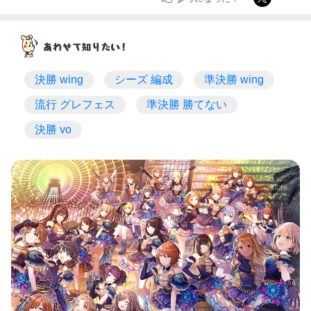
決勝 wing
シーズ 編成
準決勝 wing
流行 グレフェス
準決勝 勝てない
決勝 vo