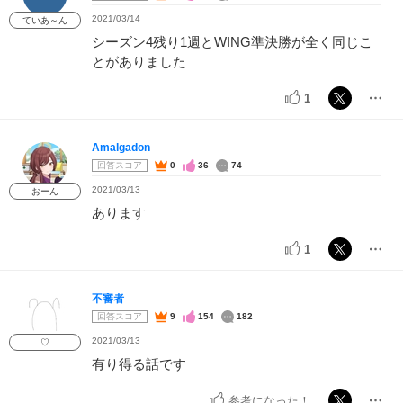
2021/03/14
ていあ～ん
シーズン4残り1週とWING準決勝が全く同じこ
とがありました
1
Amalgadon
回答スコア
0
36
74
2021/03/13
おーん
あります
1
不審者
回答スコア
9
154
182
2021/03/13
♡
有り得る話です
参考になった！