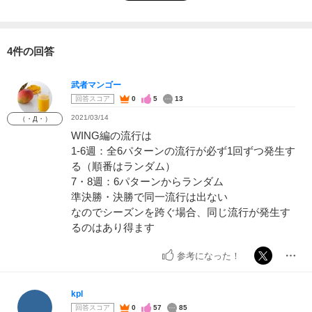
4件の回答
武者マンゴー
回答スコア
0
5
13
2021/03/14
（・Д・）
WING編の流行は
1-6週：全6パターンの流行が必ず1回ずつ発生す
る（順番はランダム）
7・8週：6パターンからランダム
準決勝・決勝で同一流行は出ない
なのでシーズンを跨ぐ場合、同じ流行が発生す
るのはあり得ます
参考になった！
kpl
回答スコア
0
57
85