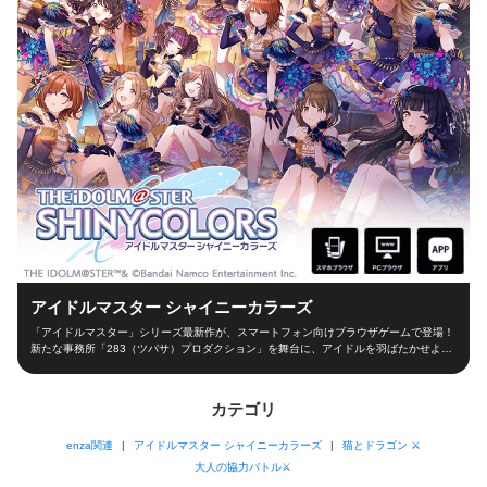
アイドルマスター シャイニーカラーズ
「アイドルマスター」シリーズ最新作が、スマートフォン向けブラウザゲームで登場！
新たな事務所「283（ツバサ）プロダクション」を舞台に、アイドルを羽ばたかせよ
う！ ■新たな舞台、新たなアイドル■ シャイニーカラーズの舞台は、新たな事務所
「283（ツバサ）プロダクション」！ 新人プロデューサーとなって新世代アイドルを育
成し、トップアイドルに導こう！ ■本格アイドルプロデュース！■ プロデューサーとし
カテゴリ
て、レッスンやお仕事、オーディションなどの行動を選択！限られた期間の中でアイド
ルとしての能力を磨き、ファン数を増やそう！ 担当アイドルが夢の祭典「W.I.N.G.」に
enza関連
アイドルマスター シャイニーカラーズ
猫とドラゴン ⚔
出場できるかは、プロデューサーの腕次第！ ■アイドルと信頼関係を深めよう！■ アイ
ドルと信頼関係を築くのもプロデューサーの大切なお仕事！朝の挨拶からライブ直前ま
大人の協力バトル⚔
で、コミュを通じてアイドルを支えよう！ 見事コミュニケーションに成功するとアイ