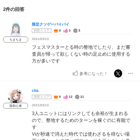
2件の回答
限定クソゲーバイバイ
回答スコア
0
3
5
2021/03/13
ちまちま
フェスマスターとる時の整地でしたり、まだ審
査員が帰って欲しくない時の足止めに使用する
方が多いです
参考になった！
cha
回答スコア
0
12
21
2021/03/13
脱初心者
3人ユニットにはリンクしても余裕が生まれる
ので、整地するためのターンを稼ぐのに有能で
す
Viが秒速で消えた時代では使わざるを得ない場