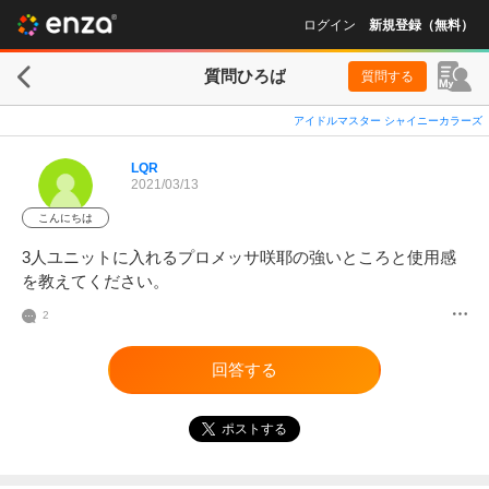
ログイン
新規登録（無料）
質問ひろば
質問する
アイドルマスター シャイニーカラーズ
LQR
2021/03/13
こんにちは
3人ユニットに入れるプロメッサ咲耶の強いところと使用感
を教えてください。
2
回答する
ポストする