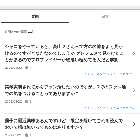
質問
回答
公開された質問
11
件
シャニをやっていると、高山？さんって方の名前をよく見か
けるのですがどなたなのでしょうか グレフェスで見かけたこ
とがあるのでプロプレイヤーか物凄い極めてる人だと解釈し
ています
2021/03/23
4
アイドルマスター シャイニーカラーズ
美琴実装されてからファン活したいのですが、Rでのファン活
での気をつけることってありますか？
2021/03/22
1
アイドルマスター シャイニーカラーズ
霧子に最近興味あるんですけど、限定を除いてこれを読んで
おいて損は無いってものはありますか？
2021/03/21
1