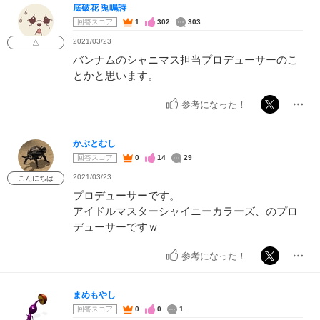
底破花 兎鳴詩
回答スコア
1
302
303
2021/03/23
△
バンナムのシャニマス担当プロデューサーのこ
とかと思います。
参考になった！
かぶとむし
回答スコア
0
14
29
2021/03/23
こんにちは
プロデューサーです。
アイドルマスターシャイニーカラーズ、のプロ
デューサーですｗ
参考になった！
まめもやし
回答スコア
0
0
1