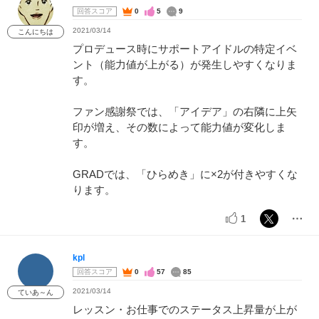
回答スコア
0
5
9
2021/03/14
こんにちは
プロデュース時にサポートアイドルの特定イベ
ント（能力値が上がる）が発生しやすくなりま
す。
ファン感謝祭では、「アイデア」の右隣に上矢
印が増え、その数によって能力値が変化しま
す。
GRADでは、「ひらめき」に×2が付きやすくな
ります。
1
kpl
回答スコア
0
57
85
2021/03/14
ていあ～ん
レッスン・お仕事でのステータス上昇量が上が