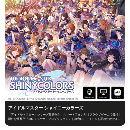
アイドルマスター シャイニーカラーズ
「アイドルマスター」シリーズ最新作が、スマートフォン向けブラウザゲームで登場！
新たな事務所「283（ツバサ）プロダクション」を舞台に、アイドルを羽ばたかせよ
う！ ■新たな舞台、新たなアイドル■ シャイニーカラーズの舞台は、新たな事務所
「283（ツバサ）プロダクション」！ 新人プロデューサーとなって新世代アイドルを育