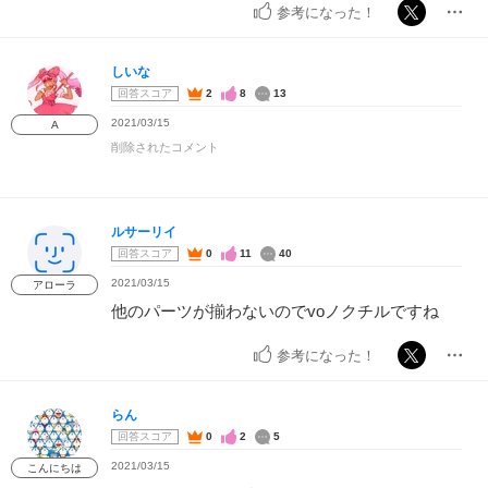
参考になった！
しいな
回答スコア
2
8
13
2021/03/15
A
削除されたコメント
ルサーリイ
回答スコア
0
11
40
2021/03/15
アローラ
他のパーツが揃わないのでvoノクチルですね
参考になった！
らん
回答スコア
0
2
5
2021/03/15
こんにちは