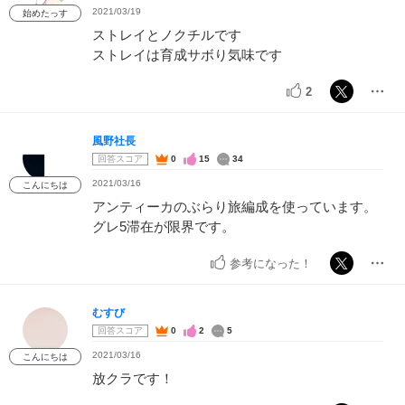
2021/03/19
始めたっす
ストレイとノクチルです
ストレイは育成サボり気味です
2
風野社長
回答スコア
0
15
34
2021/03/16
こんにちは
アンティーカのぶらり旅編成を使っています。
グレ5滞在が限界です。
参考になった！
むすび
回答スコア
0
2
5
2021/03/16
こんにちは
放クラです！