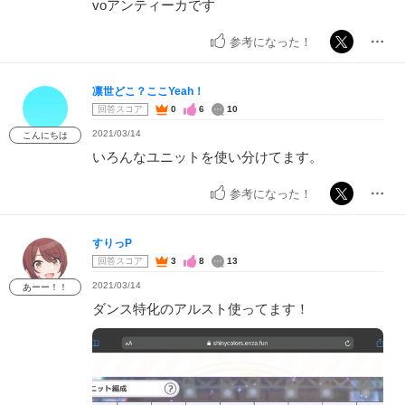
voアンティーカです
参考になった！
凛世どこ？ここYeah！
回答スコア
0
6
10
2021/03/14
こんにちは
いろんなユニットを使い分けてます。
参考になった！
すりっP
回答スコア
3
8
13
2021/03/14
あーー！！
ダンス特化のアルスト使ってます！