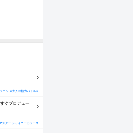
ラゴン ⚔大人の協力バトル⚔
びすぐプロデュー
マスター シャイニーカラーズ