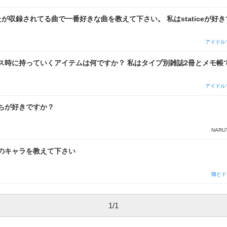
たが収録されてる曲で一番好きな曲を教えて下さい。 私はstaticeが好
アイドル
ス時に持っていくアイテムは何ですか？ 私はタイプ別雑誌2冊とメモ帳
アイドル
ちが好きですか？
NARU
のキャラを教えて下さい
猫とド
1
/
1