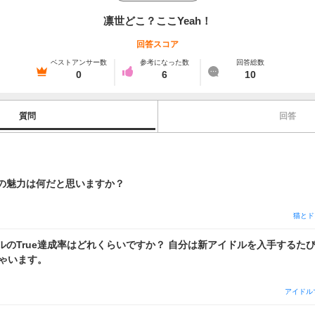
凛世どこ？ここYeah！
回答スコア
ベストアンサー数
参考になった数
回答総数
0
6
10
質問
回答
の魅力は何だと思いますか？
猫とド
ルのTrue達成率はどれくらいですか？ 自分は新アイドルを入手するた
ちゃいます。
アイドル