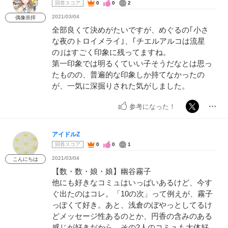
回答スコア
0
0
2
2021/03/04
偶像崇拝
全部良くて決めがたいですが、めぐるの｢小さ
な夜のトロイメライ｣、｢チエルアルコは流星
の｣はすごく印象に残ってますね。
第一印象では明るくていい子そうだなとは思っ
たものの、普遍的な印象しか持てなかったの
が、一気に深掘りされた気がしました。
参考になった！
アイドルZ
回答スコア
0
0
1
2021/03/04
こんにちは
【数・数・娘・娘】幽谷霧子
他にも好きなコミュはいっぱいあるけど、今す
ぐ出たのはコレ。「10の次」って例えが、霧子
っぽくて好き。あと、浅倉のぼやっとしてるけ
どメッセージ性あるのとか、円香の含みのある
感じが好きだから、その2人のコミュも大体好