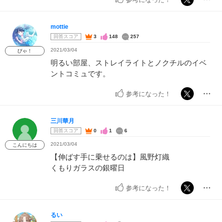
mottie
回答スコア
3
148
257
2021/03/04
ぴゃ！
明るい部屋、ストレイライトとノクチルのイベ
ントコミュです。
参考になった！
三川華月
回答スコア
0
1
6
2021/03/04
こんにちは
【伸ばす手に乗せるのは】風野灯織
くもりガラスの銀曜日
参考になった！
るい