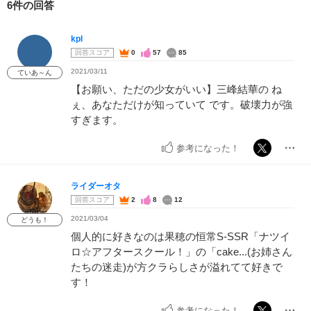
6件の回答
kpl
回答スコア
0
57
85
2021/03/11
ていあ～ん
【お願い、ただの少女がいい】三峰結華の ね
ぇ、あなただけが知っていて です。破壊力が強
すぎます。
参考になった！
ライダーオタ
回答スコア
2
8
12
2021/03/04
どうも！
個人的に好きなのは果穂の恒常S-SSR「ナツイ
ロ☆アフタースクール！」の「cake...(お姉さん
たちの迷走)が方クラらしさが溢れてて好きで
す！
参考になった！