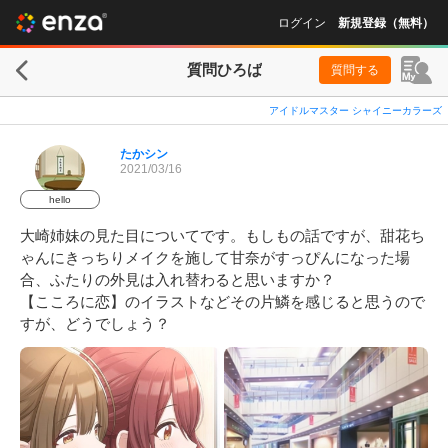
ログイン
新規登録（無料）
質問ひろば
質問する
アイドルマスター シャイニーカラーズ
たかシン
2021/03/16
hello
大崎姉妹の見た目についてです。もしもの話ですが、甜花ち
ゃんにきっちりメイクを施して甘奈がすっぴんになった場
合、ふたりの外見は入れ替わると思いますか？

【こころに恋】のイラストなどその片鱗を感じると思うので
すが、どうでしょう？