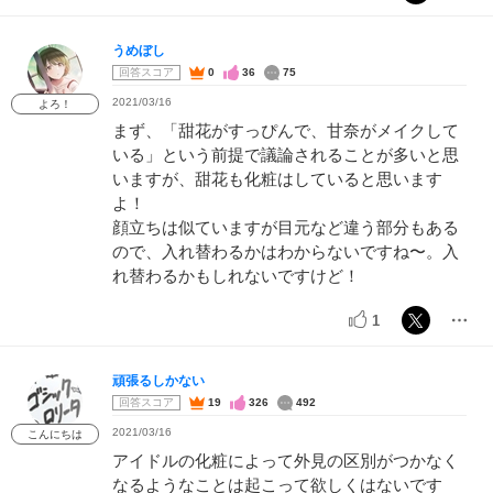
うめぼし
回答スコア
0
36
75
2021/03/16
よろ！
まず、「甜花がすっぴんで、甘奈がメイクして
いる」という前提で議論されることが多いと思
いますが、甜花も化粧はしていると思います
よ！
顔立ちは似ていますが目元など違う部分もある
ので、入れ替わるかはわからないですね〜。入
れ替わるかもしれないですけど！
1
頑張るしかない
回答スコア
19
326
492
2021/03/16
こんにちは
アイドルの化粧によって外見の区別がつかなく
なるようなことは起こって欲しくはないです