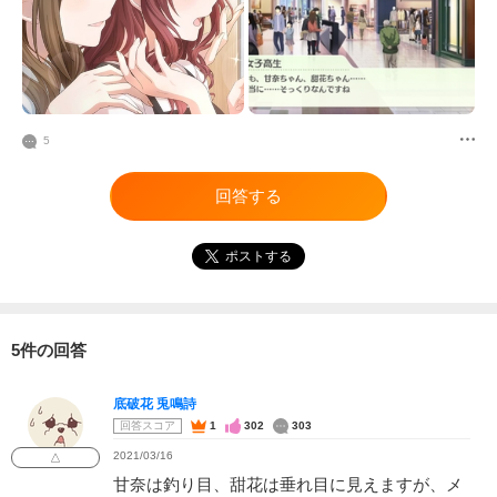
5
回答する
ポストする
5件の回答
底破花 兎鳴詩
回答スコア
1
302
303
2021/03/16
△
甘奈は釣り目、甜花は垂れ目に見えますが、メ