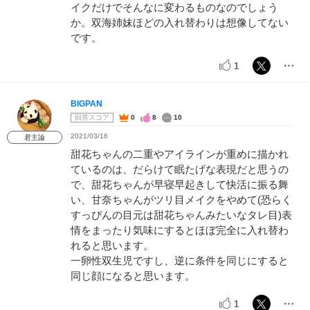
イクだけでそんなに変わるものなのでしょう
か。双海姉妹ほどの入れ替わりは想像してない
です。
1
BIGPAN
回答スコア
0
8
10
2021/03/16
君主論
甜花ちゃんの二重やアイラインが重めに描かれ
ているのは、だらけて眠たげな表現だと思うの
で、甜花ちゃんが早寝早起きして快活に振る舞
い、甘奈ちゃんがツリ目メイクをやめて(恐らく
すっぴんの目元は甜花ちゃんみたいなタレ目)表
情をまったり気味にするとほぼ完全に入れ替わ
れると思います。
一卵性双生児ですし、逆に条件を同じにすると
同じ顔になると思います。
1