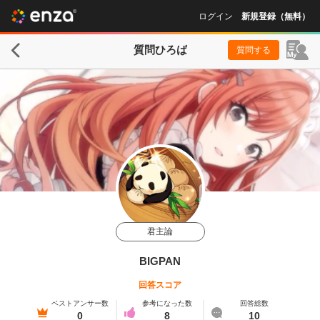
ログイン
新規登録（無料）
質問ひろば
質問する
君主論
BIGPAN
回答スコア
ベストアンサー数
参考になった数
回答総数
0
8
10