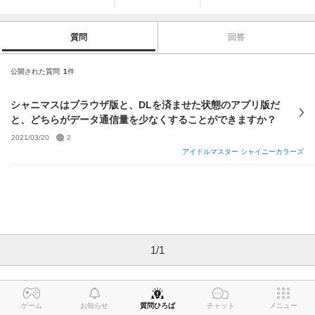
質問
回答
公開された質問
1
件
シャニマスはブラウザ版と、DLを済ませた状態のアプリ版だ
と、どちらがデータ通信量を少なくすることができますか？
2021/03/20
2
アイドルマスター シャイニーカラーズ
1
/
1
ゲーム
お知らせ
質問ひろば
チャット
メニュー