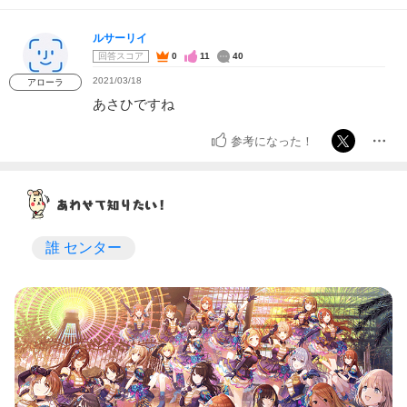
ルサーリイ
回答スコア
0
11
40
2021/03/18
アローラ
あさひですね
参考になった！
誰 センター