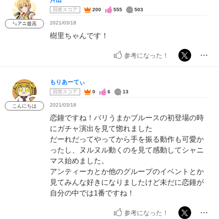
片山
回答スコア
200
555
503
2021/03/18
㍉アニ最高
樹里ちゃんです！
参考になった！
もりあーてぃ
回答スコア
0
6
13
2021/03/18
こんにちは
恋鐘ですね！バリうまかブルースの初登場の時
にガチャ演出を見て惚れました
だーれだってやってから手を振る動作も可愛か
ったし、ヌルヌル動くのを見て感動してシャニ
マス始めました。
アンティーカとか他のグループのイベントとか
見てみんな好きになりましたけど未だに恋鐘が
自分の中では1番ですね！
参考になった！