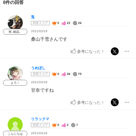
8件の回答
兎
回答スコア
0
22
26
2021/03/19
努､確認。
桑山千雪さんです
参考になった！
うめぼし
回答スコア
0
36
75
2021/03/18
よろ！
甘奈ですね
参考になった！
リラックマ
回答スコア
0
2
7
2021/03/18
こんにちは