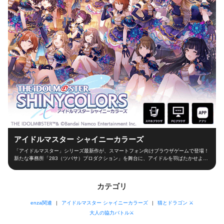
アイドルマスター シャイニーカラーズ
「アイドルマスター」シリーズ最新作が、スマートフォン向けブラウザゲームで登場！
新たな事務所「283（ツバサ）プロダクション」を舞台に、アイドルを羽ばたかせよ
う！ ■新たな舞台、新たなアイドル■ シャイニーカラーズの舞台は、新たな事務所
「283（ツバサ）プロダクション」！ 新人プロデューサーとなって新世代アイドルを育
成し、トップアイドルに導こう！ ■本格アイドルプロデュース！■ プロデューサーとし
カテゴリ
て、レッスンやお仕事、オーディションなどの行動を選択！限られた期間の中でアイド
ルとしての能力を磨き、ファン数を増やそう！ 担当アイドルが夢の祭典「W.I.N.G.」に
enza関連
アイドルマスター シャイニーカラーズ
猫とドラゴン ⚔
出場できるかは、プロデューサーの腕次第！ ■アイドルと信頼関係を深めよう！■ アイ
ドルと信頼関係を築くのもプロデューサーの大切なお仕事！朝の挨拶からライブ直前ま
大人の協力バトル⚔
で、コミュを通じてアイドルを支えよう！ 見事コミュニケーションに成功するとアイ