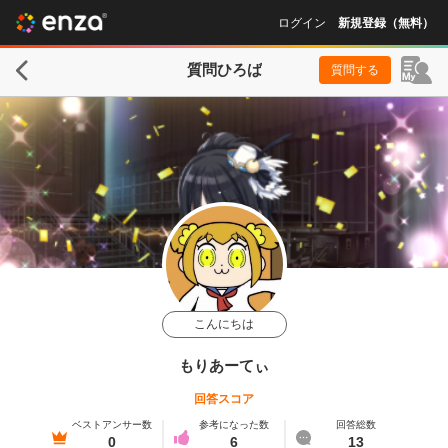
ログイン
新規登録（無料）
質問ひろば
質問する
こんにちは
もりあーてぃ
回答スコア
ベストアンサー数
参考になった数
回答総数
0
6
13