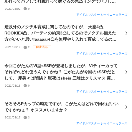
ル打ってバフして灯織打って嫁ぐるの完凸リンクでバフして
真乃の思い出の4ターン締めになるのでしょうか？ もし使っ
2021/04/02
0
てる方がいらっしゃいましたら感想などを教えてください
アイドルマスター シャイニーカラーズ
透以外のノクチル育成に関してなのですが、 天塵4凸、
ROOKIE4凸、パーティの約束3凸してるのでノクチル揃えた
方がいいと思いfaaaaar4凸を無理やり入れて育成してるので
すが、UFOないなら透の枠は捨てるべきなのでしょうか？ ち
2021/03/19
2
解決済み
なみに1枚目が透入れた編成、2枚目が透抜きの普段の編成で
アイドルマスター シャイニーカラーズ
す。 2枚目の透の枠の候補はスナップ、フラワーガーデンで
す
今回こがたんのVi型sSSRが登場しましたが、Viティーカって
それぞれどれ使うんですかね？ こがたんが今回のsSSRだと
して、 摩美々は闇鍋？ 咲夜はsheis 三峰はクリスマス 霧子
は？ 霧子って何使うんですかね？それとも今後に期待状態で
2021/03/18
0
すかね？
アイドルマスター シャイニーカラーズ
そろそろPカップの時期ですが、こがたんはどれで回ればいい
ですかねぇ？ オススメいますか？
2021/03/17
3
アイドルマスター シャイニーカラーズ