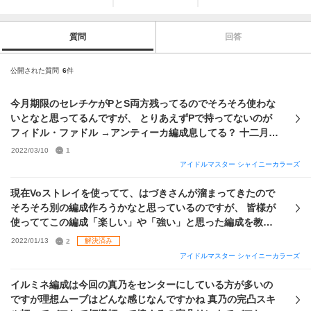
質問
回答
公開された質問
6
件
今月期限のセレチケがPとS両方残ってるのでそろそろ使わな
いとなと思ってるんですが、 とりあえずPで持ってないのが
フィドル・ファドル →アンティーカ編成息してる？ 十二月短
篇 →放クラはVoからDaに変わりつつある気が......... cheer+
2022/03/10
1
→3色編成って息してる？ 以上となり、迷ってるのですがな
アイドルマスター シャイニーカラーズ
んかオススメありますかね？ ストーリーとか、出張性能とか
諸々でコメントいただけるとありがたいです。
現在Voストレイを使ってて、はづきさんが溜まってきたので
そろそろ別の編成作ろうかなと思っているのですが、 皆様が
使っててこの編成「楽しい」や「強い」と思った編成を教え
て頂けないでしょうか？ 参考までに私が所持している限定を
2022/01/13
2
解決済み
載せておきます。そこそこ揃っていると思っているので編成
アイドルマスター シャイニーカラーズ
難易度などは気になさらなくて大丈夫です。3.5周年の限定セ
レチケがPS両方あるのでそこも参考にして頂けると幸いで
イルミネ編成は今回の真乃をセンターにしている方が多いの
す。
ですが理想ムーブはどんな感じなんですかね 真乃の完凸スキ